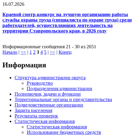
16.07.2026
Краевой смотр-конкурс на лучшую организацию работы
службы охраны труда (специалиста по охране труда) среди
работодателей, осуществляющих деятельность на
территории Ставропольского края, в 2026 году
Информационные сообщения 21 - 30 из 2651
Начало
|
<<
|
1
2
3
4
5
|
>>
|
Конец
Информация
Структура администрации округа
Руководство
Подразделения администрации
Полномочия, задачи и функции
Территориальные органы и представительства
Подведомственные организации
Защита населения
Результаты проверок
Статистическая информация
Статистическая информация
Использование бюджетных средств