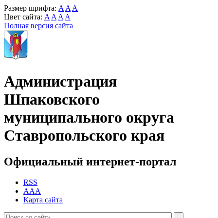
Размер шрифта:
A
A
A
Цвет сайта:
A
A
A
A
Полная версия сайта
Администрация
Шпаковского
муниципального округа
Ставропольского края
Официальный интернет-портал
RSS
AAA
Карта сайта