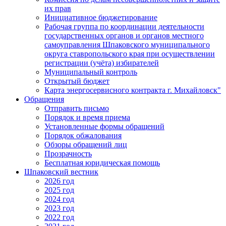
их прав
Инициативное бюджетирование
Рабочая группа по координации деятельности
государственных органов и органов местного
самоуправления Шпаковского муниципального
округа ставропольского края при осуществлении
регистрации (учёта) избирателей
Муниципальный контроль
Открытый бюджет
Карта энергосервисного контракта г. Михайловск"
Обращения
Отправить письмо
Порядок и время приема
Установленные формы обращений
Порядок обжалования
Обзоры обращений лиц
Прозрачность
Бесплатная юридическая помощь
Шпаковский вестник
2026 год
2025 год
2024 год
2023 год
2022 год