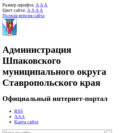
Размер шрифта:
A
A
A
Цвет сайта:
A
A
A
A
Полная версия сайта
Администрация
Шпаковского
муниципального округа
Ставропольского края
Официальный интернет-портал
RSS
AAA
Карта сайта