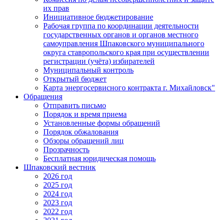
их прав
Инициативное бюджетирование
Рабочая группа по координации деятельности
государственных органов и органов местного
самоуправления Шпаковского муниципального
округа ставропольского края при осуществлении
регистрации (учёта) избирателей
Муниципальный контроль
Открытый бюджет
Карта энергосервисного контракта г. Михайловск"
Обращения
Отправить письмо
Порядок и время приема
Установленные формы обращений
Порядок обжалования
Обзоры обращений лиц
Прозрачность
Бесплатная юридическая помощь
Шпаковский вестник
2026 год
2025 год
2024 год
2023 год
2022 год