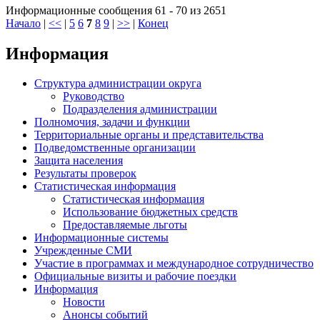
Информационные сообщения 61 - 70 из 2651
Начало
|
<<
|
5
6
7
8
9
|
>>
|
Конец
Информация
Структура администрации округа
Руководство
Подразделения администрации
Полномочия, задачи и функции
Территориальные органы и представительства
Подведомственные организации
Защита населения
Результаты проверок
Статистическая информация
Статистическая информация
Использование бюджетных средств
Предоставляемые льготы
Информационные системы
Учрежденные СМИ
Участие в программах и международное сотрудничество
Официальные визиты и рабочие поездки
Информация
Новости
Анонсы событий