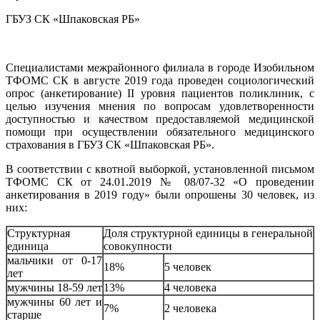
ГБУЗ СК «Шпаковская РБ»
Специалистами межрайонного филиала в городе Изобильном
ТФОМС СК в августе 2019 года проведен социологический
опрос (анкетирование) II уровня пациентов поликлиник, с
целью изучения мнения по вопросам удовлетворенности
доступностью и качеством предоставляемой медицинской
помощи при осуществлении обязательного медицинского
страхования в ГБУЗ СК «Шпаковская РБ».
В соответствии с квотной выборкой, установленной письмом
ТФОМС СК от 24.01.2019 № 08/07-32 «О проведении
анкетирования в 2019 году» были опрошены 30 человек, из
них:
Структурная
Доля структурной единицы в генеральной
единица
совокупности
мальчики от 0-17
18%
5 человек
лет
мужчины 18-59 лет
13%
4 человека
мужчины 60 лет и
7%
2 человека
старше