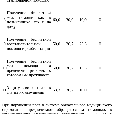
стационарной помощью
Получение бесплатной
мед. помощи как в
8
60,0
30,0
10,0
0
поликлинике, так и на
дому
Получение бесплатной
9
восстановительной
50,0
26,7
23,3
0
помощи и реабилитации
Получение бесплатной
мед. помощи за
10
50,0
36,7
13,3
0
пределами региона, в
котором Вы проживаете
Защиту своих прав в
11
53,3
36,7
10,0
0
случае их нарушения
При нарушении прав в системе обязательного медицинского
страхования предпочитают обращаться за помощью: в