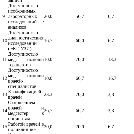
записи
Доступностью
необходимых
9
лабораторных
20,0
56,7
6,7
исследований /
анализов
Доступностью
диагностических
10
16,7
60,0
6,7
исследований
(ЭКГ, УЗИ)
Доступностью
11
мед. помощи
10,0
70,0
13,3
терапевтов
Доступностью
мед. помощи
12
10,0
66,7
16,7
врачей-
специалистов
Квалификацией
13
23,3
70,0
3,3
врачей
Отношением
врачей и
14
26,7
66,7
3,3
медсестер к
пациентам
Работой врачей в
15
20,0
70,0
6,7
поликлинике