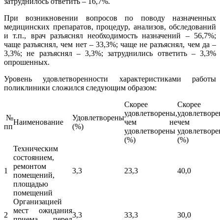
затруднилось ответить – 16,7%.
При возникновении вопросов по поводу назначенных
медицинских препаратов, процедур, анализов, обследований
и т.п., врач разъяснял необходимость назначений – 56,7%;
чаще разъяснял, чем нет – 33,3%; чаще не разъяснял, чем да –
3,3%; не разъяснял – 3,3%; затруднились ответить – 3,3%
опрошенных.
Уровень удовлетворенности характеристиками работы
поликлиники сложился следующим образом:
Скорее
Скорее 
удовлетворены,
удовлетворе
№
Удовлетворены
Наименование
чем не
чем
пп
(%)
удовлетворены
удовлетвор
(%)
(%)
Техническим
состоянием,
ремонтом
1
3,3
23,3
40,0
помещений,
площадью
помещений
Организацией
мест ожидания
2
3,3
33,3
30,0
приема перед