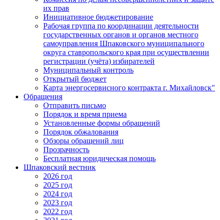
их прав
Инициативное бюджетирование
Рабочая группа по координации деятельности
государственных органов и органов местного
самоуправления Шпаковского муниципального
округа ставропольского края при осуществлении
регистрации (учёта) избирателей
Муниципальный контроль
Открытый бюджет
Карта энергосервисного контракта г. Михайловск"
Обращения
Отправить письмо
Порядок и время приема
Установленные формы обращений
Порядок обжалования
Обзоры обращений лиц
Прозрачность
Бесплатная юридическая помощь
Шпаковский вестник
2026 год
2025 год
2024 год
2023 год
2022 год