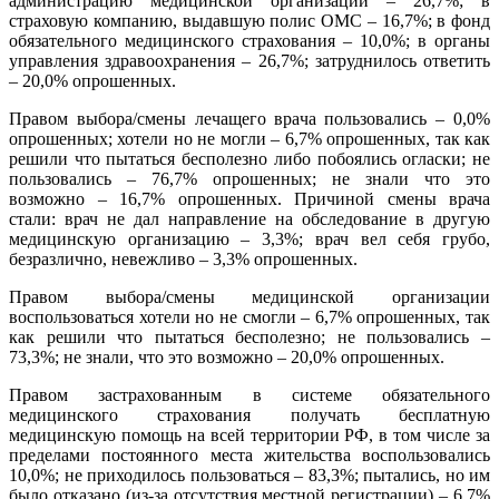
администрацию медицинской организации – 26,7%; в
страховую компанию, выдавшую полис ОМС – 16,7%; в фонд
обязательного медицинского страхования – 10,0%; в органы
управления здравоохранения – 26,7%; затруднилось ответить
– 20,0% опрошенных.
Правом выбора/смены лечащего врача пользовались – 0,0%
опрошенных; хотели но не могли – 6,7% опрошенных, так как
решили что пытаться бесполезно либо побоялись огласки; не
пользовались – 76,7% опрошенных; не знали что это
возможно – 16,7% опрошенных. Причиной смены врача
стали: врач не дал направление на обследование в другую
медицинскую организацию – 3,3%; врач вел себя грубо,
безразлично, невежливо – 3,3% опрошенных.
Правом выбора/смены медицинской организации
воспользоваться хотели но не смогли – 6,7% опрошенных, так
как решили что пытаться бесполезно; не пользовались –
73,3%; не знали, что это возможно – 20,0% опрошенных.
Правом застрахованным в системе обязательного
медицинского страхования получать бесплатную
медицинскую помощь на всей территории РФ, в том числе за
пределами постоянного места жительства воспользовались
10,0%; не приходилось пользоваться – 83,3%; пытались, но им
было отказано (из-за отсутствия местной регистрации) – 6,7%