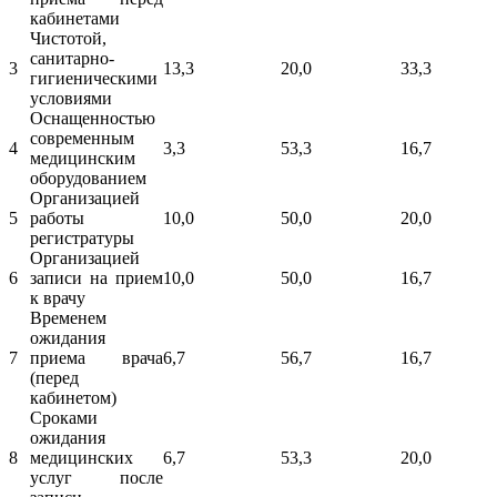
кабинетами
Чистотой,
санитарно-
3
13,3
20,0
33,3
гигиеническими
условиями
Оснащенностью
современным
4
3,3
53,3
16,7
медицинским
оборудованием
Организацией
5
работы
10,0
50,0
20,0
регистратуры
Организацией
6
записи на прием
10,0
50,0
16,7
к врачу
Временем
ожидания
7
приема врача
6,7
56,7
16,7
(перед
кабинетом)
Сроками
ожидания
8
медицинских
6,7
53,3
20,0
услуг после