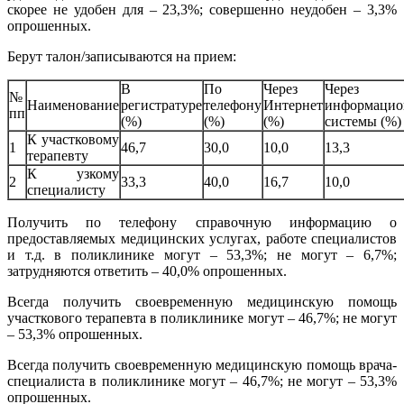
скорее не удобен для – 23,3%; совершенно неудобен – 3,3%
опрошенных.
Берут талон/записываются на прием:
В
По
Через
Через
№
Наименование
регистратуре
телефону
Интернет
информацио
пп
(%)
(%)
(%)
системы (%)
К участковому
1
46,7
30,0
10,0
13,3
терапевту
К узкому
2
33,3
40,0
16,7
10,0
специалисту
Получить по телефону справочную информацию о
предоставляемых медицинских услугах, работе специалистов
и т.д. в поликлинике могут – 53,3%; не могут – 6,7%;
затрудняются ответить – 40,0% опрошенных.
Всегда получить своевременную медицинскую помощь
участкового терапевта в поликлинике могут – 46,7%; не могут
– 53,3% опрошенных.
Всегда получить своевременную медицинскую помощь врача-
специалиста в поликлинике могут – 46,7%; не могут – 53,3%
опрошенных.