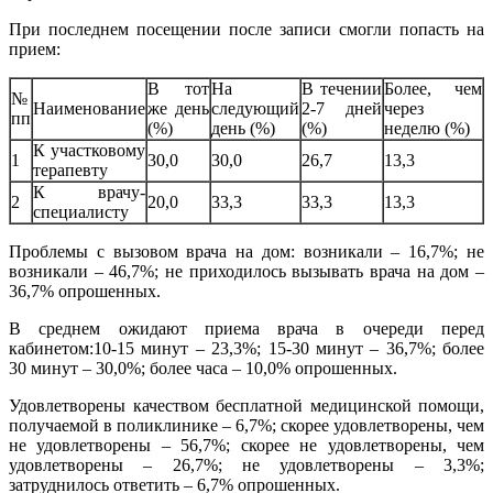
При последнем посещении после записи смогли попасть на
прием:
В тот
На
В течении
Более, чем
№
Наименование
же день
следующий
2-7 дней
через
пп
(%)
день (%)
(%)
неделю (%)
К участковому
1
30,0
30,0
26,7
13,3
терапевту
К врачу-
2
20,0
33,3
33,3
13,3
специалисту
Проблемы с вызовом врача на дом: возникали – 16,7%; не
возникали – 46,7%; не приходилось вызывать врача на дом –
36,7% опрошенных.
В среднем ожидают приема врача в очереди перед
кабинетом:10-15 минут – 23,3%; 15-30 минут – 36,7%; более
30 минут – 30,0%; более часа – 10,0% опрошенных.
Удовлетворены качеством бесплатной медицинской помощи,
получаемой в поликлинике – 6,7%; скорее удовлетворены, чем
не удовлетворены – 56,7%; скорее не удовлетворены, чем
удовлетворены – 26,7%; не удовлетворены – 3,3%;
затруднилось ответить – 6,7% опрошенных.