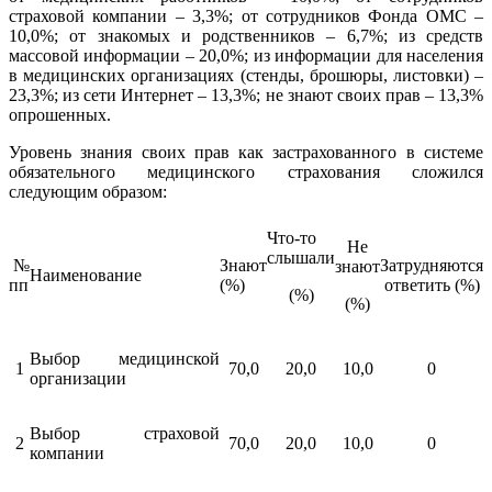
страховой компании – 3,3%; от сотрудников Фонда ОМС –
10,0%; от знакомых и родственников – 6,7%; из средств
массовой информации – 20,0%; из информации для населения
в медицинских организациях (стенды, брошюры, листовки) –
23,3%; из сети Интернет – 13,3%; не знают своих прав – 13,3%
опрошенных.
Уровень знания своих прав как застрахованного в системе
обязательного медицинского страхования сложился
следующим образом:
Что-то
Не
слышали
№
Знают
Затрудняются
знают
Наименование
пп
(%)
ответить (%)
(%)
(%)
Выбор медицинской
1
70,0
20,0
10,0
0
организации
Выбор страховой
2
70,0
20,0
10,0
0
компании