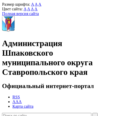
Размер шрифта:
A
A
A
Цвет сайта:
A
A
A
A
Полная версия сайта
Администрация
Шпаковского
муниципального округа
Ставропольского края
Официальный интернет-портал
RSS
AAA
Карта сайта