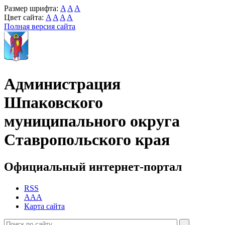
Размер шрифта:
A
A
A
Цвет сайта:
A
A
A
A
Полная версия сайта
Администрация
Шпаковского
муниципального округа
Ставропольского края
Официальный интернет-портал
RSS
AAA
Карта сайта