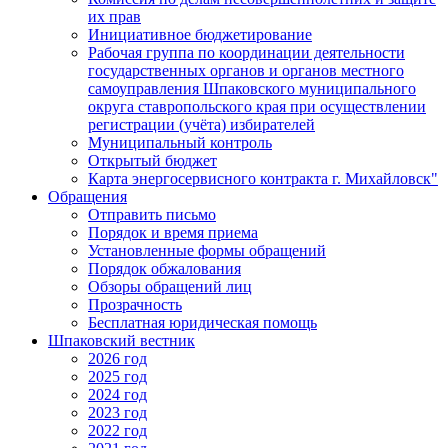
их прав
Инициативное бюджетирование
Рабочая группа по координации деятельности
государственных органов и органов местного
самоуправления Шпаковского муниципального
округа ставропольского края при осуществлении
регистрации (учёта) избирателей
Муниципальный контроль
Открытый бюджет
Карта энергосервисного контракта г. Михайловск"
Обращения
Отправить письмо
Порядок и время приема
Установленные формы обращений
Порядок обжалования
Обзоры обращений лиц
Прозрачность
Бесплатная юридическая помощь
Шпаковский вестник
2026 год
2025 год
2024 год
2023 год
2022 год