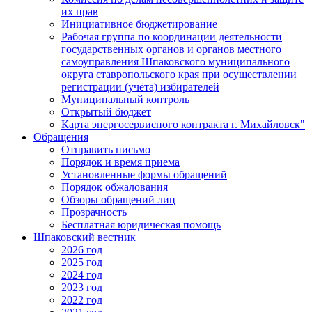
их прав
Инициативное бюджетирование
Рабочая группа по координации деятельности
государственных органов и органов местного
самоуправления Шпаковского муниципального
округа ставропольского края при осуществлении
регистрации (учёта) избирателей
Муниципальный контроль
Открытый бюджет
Карта энергосервисного контракта г. Михайловск"
Обращения
Отправить письмо
Порядок и время приема
Установленные формы обращений
Порядок обжалования
Обзоры обращений лиц
Прозрачность
Бесплатная юридическая помощь
Шпаковский вестник
2026 год
2025 год
2024 год
2023 год
2022 год