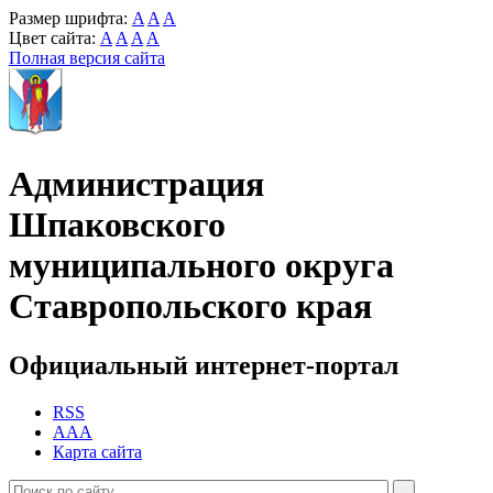
Размер шрифта:
A
A
A
Цвет сайта:
A
A
A
A
Полная версия сайта
Администрация
Шпаковского
муниципального округа
Ставропольского края
Официальный интернет-портал
RSS
AAA
Карта сайта