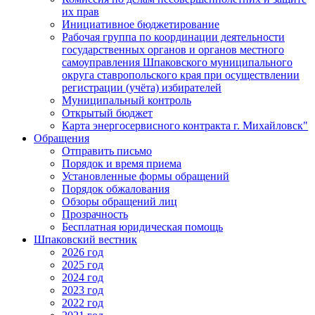
их прав
Инициативное бюджетирование
Рабочая группа по координации деятельности
государственных органов и органов местного
самоуправления Шпаковского муниципального
округа ставропольского края при осуществлении
регистрации (учёта) избирателей
Муниципальный контроль
Открытый бюджет
Карта энергосервисного контракта г. Михайловск"
Обращения
Отправить письмо
Порядок и время приема
Установленные формы обращений
Порядок обжалования
Обзоры обращений лиц
Прозрачность
Бесплатная юридическая помощь
Шпаковский вестник
2026 год
2025 год
2024 год
2023 год
2022 год