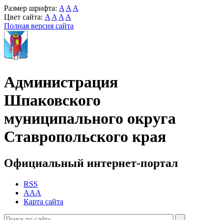
Размер шрифта:
A
A
A
Цвет сайта:
A
A
A
A
Полная версия сайта
Администрация
Шпаковского
муниципального округа
Ставропольского края
Официальный интернет-портал
RSS
AAA
Карта сайта