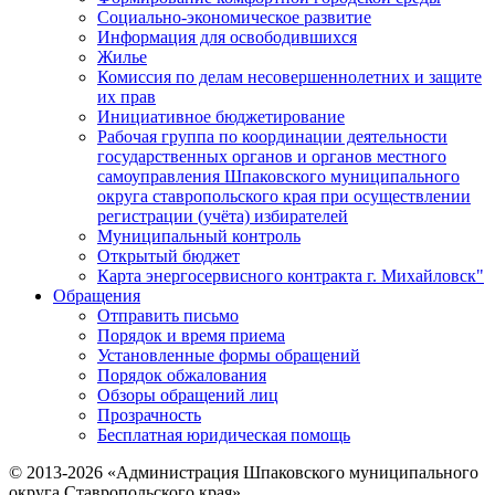
Социально-экономическое развитие
Информация для освободившихся
Жилье
Комиссия по делам несовершеннолетних и защите
их прав
Инициативное бюджетирование
Рабочая группа по координации деятельности
государственных органов и органов местного
самоуправления Шпаковского муниципального
округа ставропольского края при осуществлении
регистрации (учёта) избирателей
Муниципальный контроль
Открытый бюджет
Карта энергосервисного контракта г. Михайловск"
Обращения
Отправить письмо
Порядок и время приема
Установленные формы обращений
Порядок обжалования
Обзоры обращений лиц
Прозрачность
Бесплатная юридическая помощь
© 2013-2026 «Администрация Шпаковского муниципального
округа Ставропольского края»