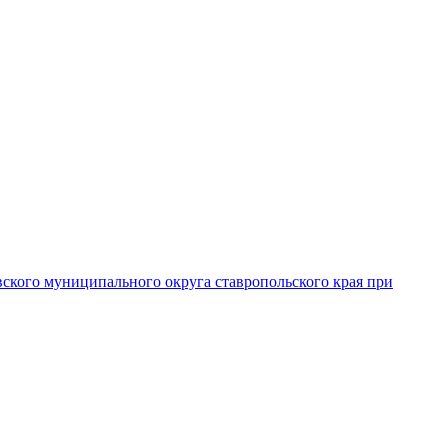
вского муниципального округа ставропольского края при