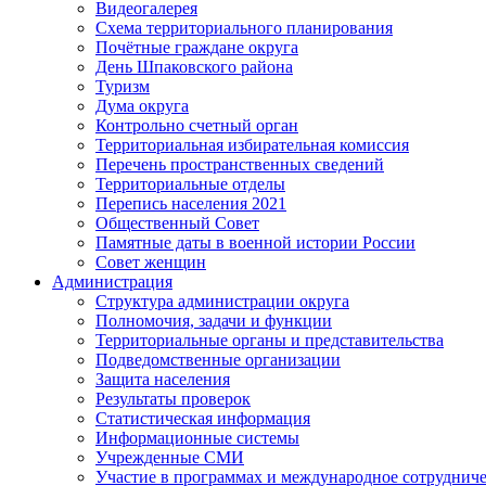
Видеогалерея
Схема территориального планирования
Почётные граждане округа
День Шпаковского района
Туризм
Дума округа
Контрольно счетный орган
Территориальная избирательная комиссия
Перечень пространственных сведений
Территориальные отделы
Перепись населения 2021
Общественный Совет
Памятные даты в военной истории России
Совет женщин
Администрация
Структура администрации округа
Полномочия, задачи и функции
Территориальные органы и представительства
Подведомственные организации
Защита населения
Результаты проверок
Статистическая информация
Информационные системы
Учрежденные СМИ
Участие в программах и международное сотруднич