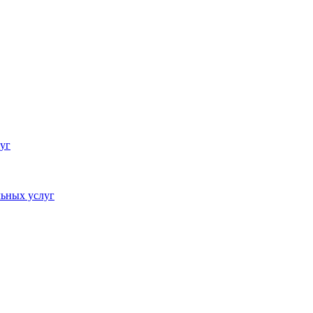
уг
ьных услуг