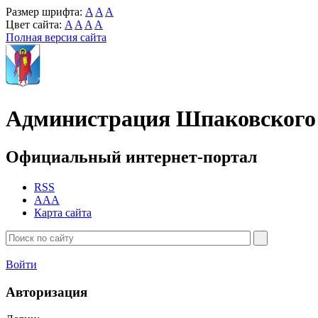
Размер шрифта:
A
A
A
Цвет сайта:
A
A
A
A
Полная версия сайта
Администрация Шпаковского 
Официальный интернет-портал
RSS
AAA
Карта сайта
Войти
Авторизация