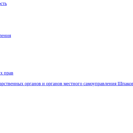
ость
ления
х прав
дарственных органов и органов местного самоуправления Шпако