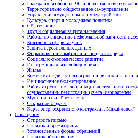
Гражданская оборона, ЧС и общественная безопасн
Территориально-общественное самоуправление
Управление имуществом и землеустройство
Культура, спорт и молодежная политика
Образование
Труд и социальная защита населения
Работы по снижению неформальной занятости насе
Контроль в сфере закупок
Защита персональных данных
Формирование комфортной городской среды
Социально-экономическое развитие
Информация для освободившихся
Жилье
Комиссия по делам несовершеннолетних и защите и
Инициативное бюджетирование
Рабочая группа по координации деятельности госу
осуществлении регистрации (учёта) избирателей
Муниципальный контроль
Открытый бюджет
Карта энергосервисного контракта г. Михайловск"
Обращения
Отправить письмо
Порядок и время приема
Установленные формы обращений
Порядок обжалования