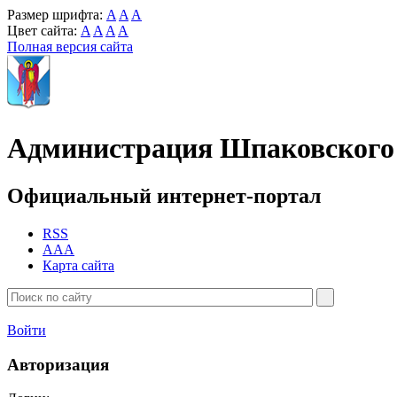
Размер шрифта:
A
A
A
Цвет сайта:
A
A
A
A
Полная версия сайта
Администрация Шпаковского 
Официальный интернет-портал
RSS
AAA
Карта сайта
Войти
Авторизация