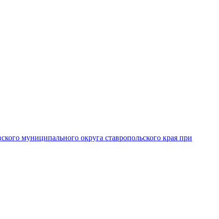
вского муниципального округа ставропольского края при