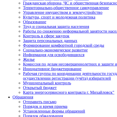
Гражданская оборона, ЧС и общественная безопасн
Территориально-общественное самоуправление
Управление имуществом и землеустройство
Культура, спорт и молодежная политика
Образование
Труд и социальная защита населения
Работы по снижению неформальной занятости насе
Контроль в сфере закупок
Защита персональных данных
Формирование комфортной городской среды
Социально-экономическое развитие
Информация для освободившихся
Жилье
Комиссия по делам несовершеннолетних и защите и
Инициативное бюджетирование
Рабочая группа по координации деятельности госу
осуществлении регистрации (учёта) избирателей
Муниципальный контроль
Открытый бюджет
Карта энергосервисного контракта г. Михайловск"
Обращения
Отправить письмо
Порядок и время приема
Установленные формы обращений
Порядок обжалования