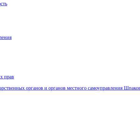
ость
ления
х прав
дарственных органов и органов местного самоуправления Шпако