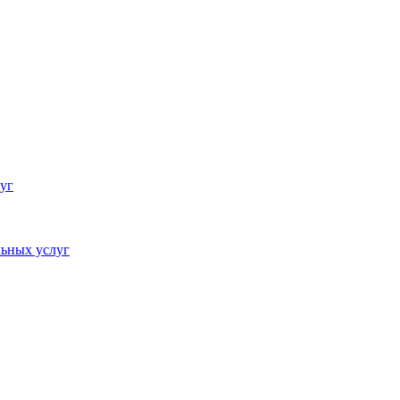
уг
ьных услуг