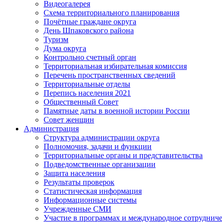
Видеогалерея
Схема территориального планирования
Почётные граждане округа
День Шпаковского района
Туризм
Дума округа
Контрольно счетный орган
Территориальная избирательная комиссия
Перечень пространственных сведений
Территориальные отделы
Перепись населения 2021
Общественный Совет
Памятные даты в военной истории России
Совет женщин
Администрация
Структура администрации округа
Полномочия, задачи и функции
Территориальные органы и представительства
Подведомственные организации
Защита населения
Результаты проверок
Статистическая информация
Информационные системы
Учрежденные СМИ
Участие в программах и международное сотруднич