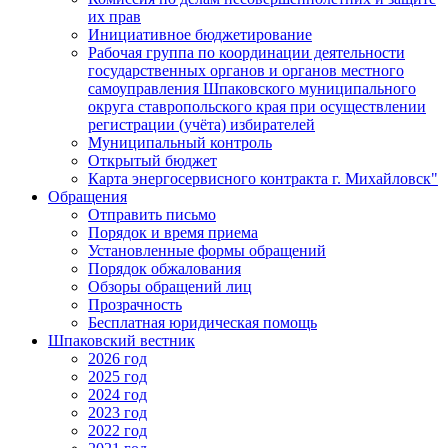
их прав
Инициативное бюджетирование
Рабочая группа по координации деятельности
государственных органов и органов местного
самоуправления Шпаковского муниципального
округа ставропольского края при осуществлении
регистрации (учёта) избирателей
Муниципальный контроль
Открытый бюджет
Карта энергосервисного контракта г. Михайловск"
Обращения
Отправить письмо
Порядок и время приема
Установленные формы обращений
Порядок обжалования
Обзоры обращений лиц
Прозрачность
Бесплатная юридическая помощь
Шпаковский вестник
2026 год
2025 год
2024 год
2023 год
2022 год