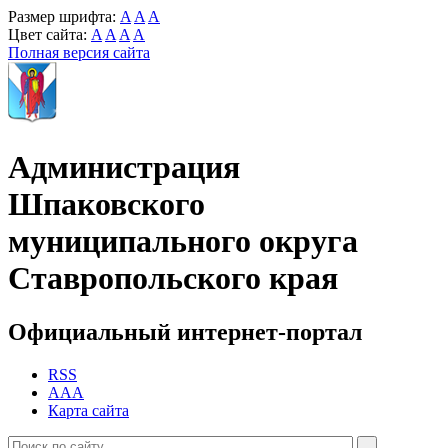
Размер шрифта:
A
A
A
Цвет сайта:
A
A
A
A
Полная версия сайта
Администрация
Шпаковского
муниципального округа
Ставропольского края
Официальный интернет-портал
RSS
AAA
Карта сайта