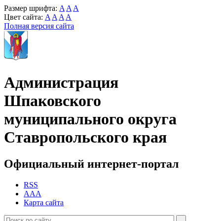
Размер шрифта:
A
A
A
Цвет сайта:
A
A
A
A
Полная версия сайта
Администрация
Шпаковского
муниципального округа
Ставропольского края
Официальный интернет-портал
RSS
AAA
Карта сайта