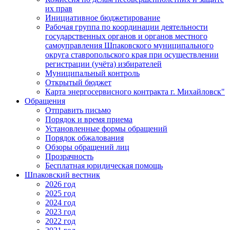
их прав
Инициативное бюджетирование
Рабочая группа по координации деятельности
государственных органов и органов местного
самоуправления Шпаковского муниципального
округа ставропольского края при осуществлении
регистрации (учёта) избирателей
Муниципальный контроль
Открытый бюджет
Карта энергосервисного контракта г. Михайловск"
Обращения
Отправить письмо
Порядок и время приема
Установленные формы обращений
Порядок обжалования
Обзоры обращений лиц
Прозрачность
Бесплатная юридическая помощь
Шпаковский вестник
2026 год
2025 год
2024 год
2023 год
2022 год