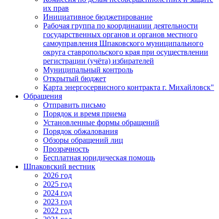
их прав
Инициативное бюджетирование
Рабочая группа по координации деятельности
государственных органов и органов местного
самоуправления Шпаковского муниципального
округа ставропольского края при осуществлении
регистрации (учёта) избирателей
Муниципальный контроль
Открытый бюджет
Карта энергосервисного контракта г. Михайловск"
Обращения
Отправить письмо
Порядок и время приема
Установленные формы обращений
Порядок обжалования
Обзоры обращений лиц
Прозрачность
Бесплатная юридическая помощь
Шпаковский вестник
2026 год
2025 год
2024 год
2023 год
2022 год