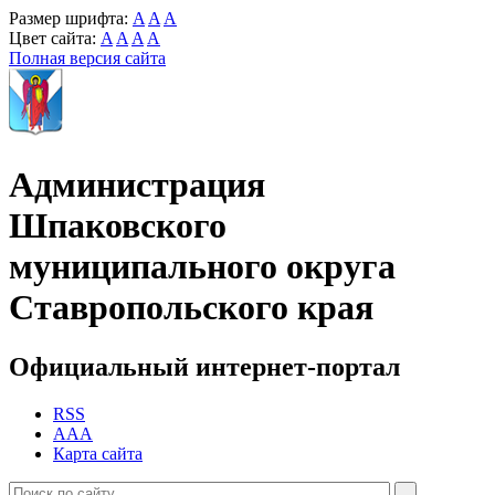
Размер шрифта:
A
A
A
Цвет сайта:
A
A
A
A
Полная версия сайта
Администрация
Шпаковского
муниципального округа
Ставропольского края
Официальный интернет-портал
RSS
AAA
Карта сайта