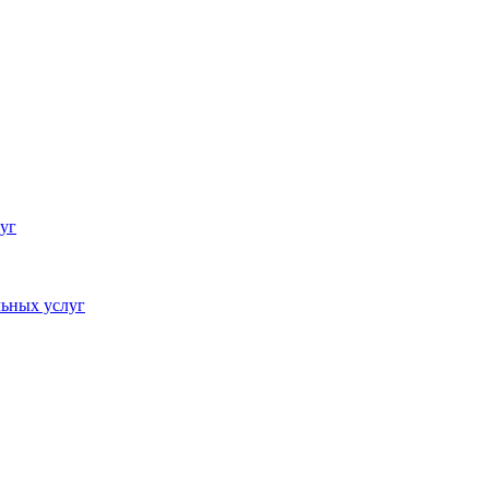
уг
ьных услуг