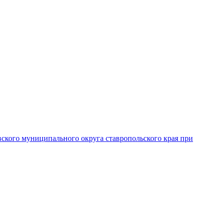
вского муниципального округа ставропольского края при