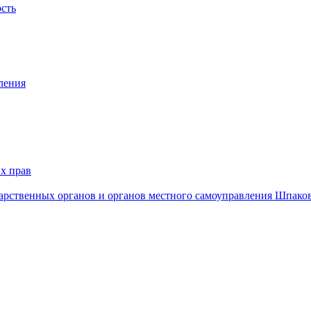
ость
ления
х прав
дарственных органов и органов местного самоуправления Шпако