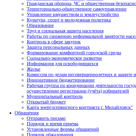
Гражданская оборона, ЧС и общественная безопасн
Территориально-общественное самоуправление
Управление имуществом и землеустройство
Культура, спорт и молодежная политика
Образование
Труд и социальная защита населения
Работы по снижению неформальной занятости насе
Контроль в сфере закупок
Защита персональных данных
Формирование комфортной городской среды
Социально-экономическое развитие
Информация для освободившихся
Жилье
Комиссия по делам несовершеннолетних и защите и
Инициативное бюджетирование
Рабочая группа по координации деятельности госу
осуществлении регистрации (учёта) избирателей
Муниципальный контроль
Открытый бюджет
Карта энергосервисного контракта г. Михайловск"
Обращения
Отправить письмо
Порядок и время приема
Установленные формы обращений
Порядок обжалования