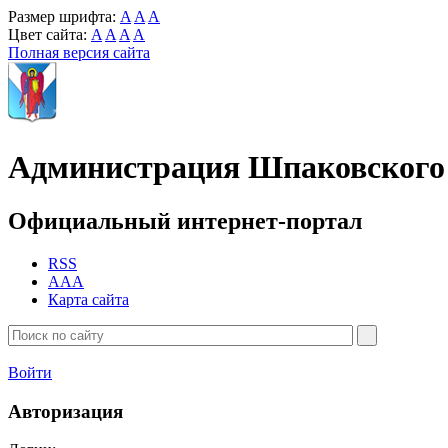
Размер шрифта:
A
A
A
Цвет сайта:
A
A
A
A
Полная версия сайта
Администрация Шпаковского 
Официальный интернет-портал
RSS
AAA
Карта сайта
Войти
Авторизация