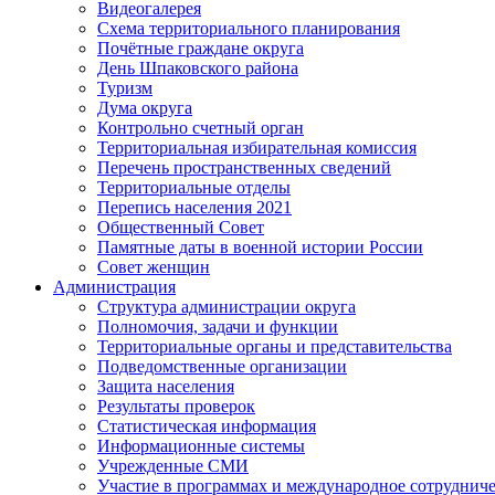
Видеогалерея
Схема территориального планирования
Почётные граждане округа
День Шпаковского района
Туризм
Дума округа
Контрольно счетный орган
Территориальная избирательная комиссия
Перечень пространственных сведений
Территориальные отделы
Перепись населения 2021
Общественный Совет
Памятные даты в военной истории России
Совет женщин
Администрация
Структура администрации округа
Полномочия, задачи и функции
Территориальные органы и представительства
Подведомственные организации
Защита населения
Результаты проверок
Статистическая информация
Информационные системы
Учрежденные СМИ
Участие в программах и международное сотруднич