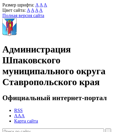
Размер шрифта:
A
A
A
Цвет сайта:
A
A
A
A
Полная версия сайта
Администрация
Шпаковского
муниципального округа
Ставропольского края
Официальный интернет-портал
RSS
AAA
Карта сайта