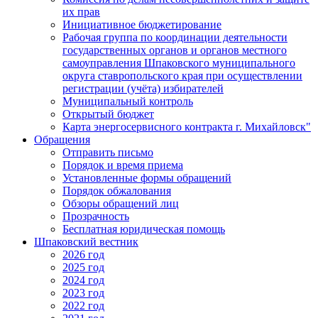
их прав
Инициативное бюджетирование
Рабочая группа по координации деятельности
государственных органов и органов местного
самоуправления Шпаковского муниципального
округа ставропольского края при осуществлении
регистрации (учёта) избирателей
Муниципальный контроль
Открытый бюджет
Карта энергосервисного контракта г. Михайловск"
Обращения
Отправить письмо
Порядок и время приема
Установленные формы обращений
Порядок обжалования
Обзоры обращений лиц
Прозрачность
Бесплатная юридическая помощь
Шпаковский вестник
2026 год
2025 год
2024 год
2023 год
2022 год