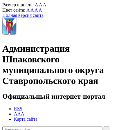
Размер шрифта:
A
A
A
Цвет сайта:
A
A
A
A
Полная версия сайта
Администрация
Шпаковского
муниципального округа
Ставропольского края
Официальный интернет-портал
RSS
AAA
Карта сайта