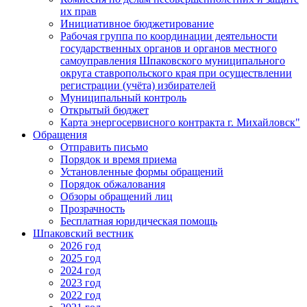
их прав
Инициативное бюджетирование
Рабочая группа по координации деятельности
государственных органов и органов местного
самоуправления Шпаковского муниципального
округа ставропольского края при осуществлении
регистрации (учёта) избирателей
Муниципальный контроль
Открытый бюджет
Карта энергосервисного контракта г. Михайловск"
Обращения
Отправить письмо
Порядок и время приема
Установленные формы обращений
Порядок обжалования
Обзоры обращений лиц
Прозрачность
Бесплатная юридическая помощь
Шпаковский вестник
2026 год
2025 год
2024 год
2023 год
2022 год