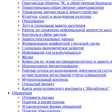
Гражданская оборона, ЧС и общественная безопасн
Территориально-общественное самоуправление
Управление имуществом и землеустройство
Культура, спорт и молодежная политика
Образование
Труд и социальная защита населения
Работы по снижению неформальной занятости насе
Контроль в сфере закупок
Защита персональных данных
Формирование комфортной городской среды
Социально-экономическое развитие
Информация для освободившихся
Жилье
Комиссия по делам несовершеннолетних и защите и
Инициативное бюджетирование
Рабочая группа по координации деятельности госу
осуществлении регистрации (учёта) избирателей
Муниципальный контроль
Открытый бюджет
Карта энергосервисного контракта г. Михайловск"
Обращения
Отправить письмо
Порядок и время приема
Установленные формы обращений
Порядок обжалования