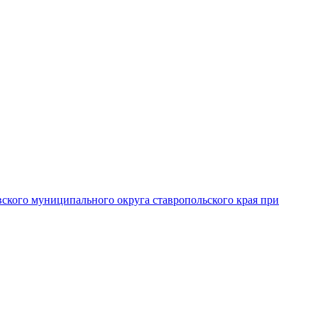
вского муниципального округа ставропольского края при