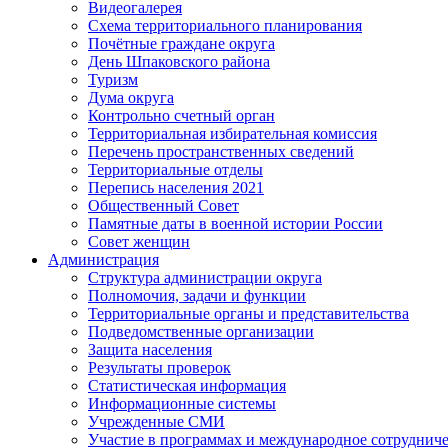
Видеогалерея
Схема территориального планирования
Почётные граждане округа
День Шпаковского района
Туризм
Дума округа
Контрольно счетный орган
Территориальная избирательная комиссия
Перечень пространственных сведений
Территориальные отделы
Перепись населения 2021
Общественный Совет
Памятные даты в военной истории России
Совет женщин
Администрация
Структура администрации округа
Полномочия, задачи и функции
Территориальные органы и представительства
Подведомственные организации
Защита населения
Результаты проверок
Статистическая информация
Информационные системы
Учрежденные СМИ
Участие в программах и международное сотруднич