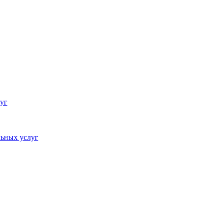
уг
ьных услуг