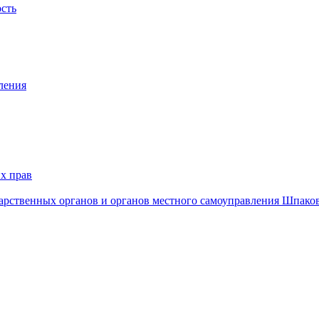
ость
ления
х прав
дарственных органов и органов местного самоуправления Шпако