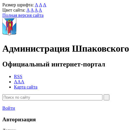
Размер шрифта:
A
A
A
Цвет сайта:
A
A
A
A
Полная версия сайта
Администрация Шпаковского 
Официальный интернет-портал
RSS
AAA
Карта сайта
Войти
Авторизация