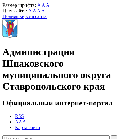
Размер шрифта:
A
A
A
Цвет сайта:
A
A
A
A
Полная версия сайта
Администрация
Шпаковского
муниципального округа
Ставропольского края
Официальный интернет-портал
RSS
AAA
Карта сайта