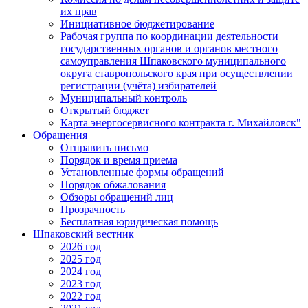
их прав
Инициативное бюджетирование
Рабочая группа по координации деятельности
государственных органов и органов местного
самоуправления Шпаковского муниципального
округа ставропольского края при осуществлении
регистрации (учёта) избирателей
Муниципальный контроль
Открытый бюджет
Карта энергосервисного контракта г. Михайловск"
Обращения
Отправить письмо
Порядок и время приема
Установленные формы обращений
Порядок обжалования
Обзоры обращений лиц
Прозрачность
Бесплатная юридическая помощь
Шпаковский вестник
2026 год
2025 год
2024 год
2023 год
2022 год