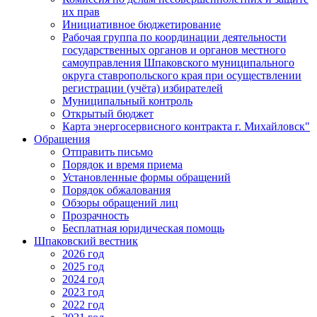
их прав
Инициативное бюджетирование
Рабочая группа по координации деятельности
государственных органов и органов местного
самоуправления Шпаковского муниципального
округа ставропольского края при осуществлении
регистрации (учёта) избирателей
Муниципальный контроль
Открытый бюджет
Карта энергосервисного контракта г. Михайловск"
Обращения
Отправить письмо
Порядок и время приема
Установленные формы обращений
Порядок обжалования
Обзоры обращений лиц
Прозрачность
Бесплатная юридическая помощь
Шпаковский вестник
2026 год
2025 год
2024 год
2023 год
2022 год