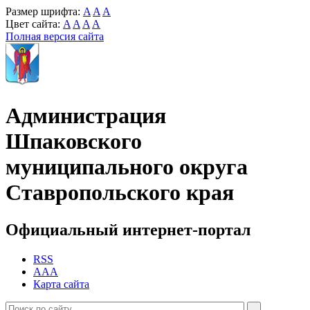
Размер шрифта:
A
A
A
Цвет сайта:
A
A
A
A
Полная версия сайта
Администрация
Шпаковского
муниципального округа
Ставропольского края
Официальный интернет-портал
RSS
AAA
Карта сайта