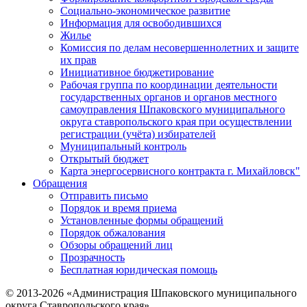
Социально-экономическое развитие
Информация для освободившихся
Жилье
Комиссия по делам несовершеннолетних и защите
их прав
Инициативное бюджетирование
Рабочая группа по координации деятельности
государственных органов и органов местного
самоуправления Шпаковского муниципального
округа ставропольского края при осуществлении
регистрации (учёта) избирателей
Муниципальный контроль
Открытый бюджет
Карта энергосервисного контракта г. Михайловск"
Обращения
Отправить письмо
Порядок и время приема
Установленные формы обращений
Порядок обжалования
Обзоры обращений лиц
Прозрачность
Бесплатная юридическая помощь
© 2013-2026 «Администрация Шпаковского муниципального
округа Ставропольского края»