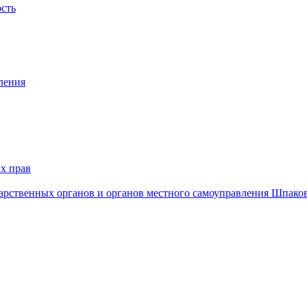
ость
ления
х прав
дарственных органов и органов местного самоуправления Шпако