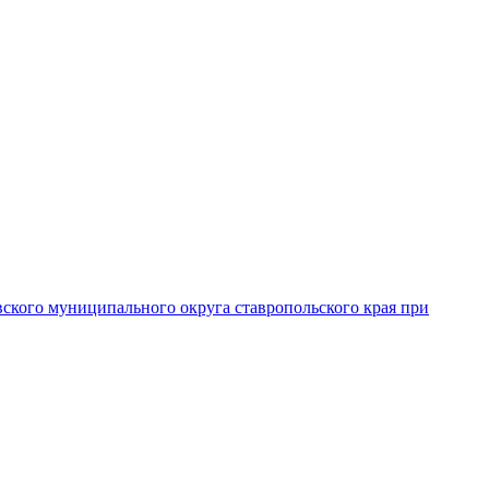
вского муниципального округа ставропольского края при