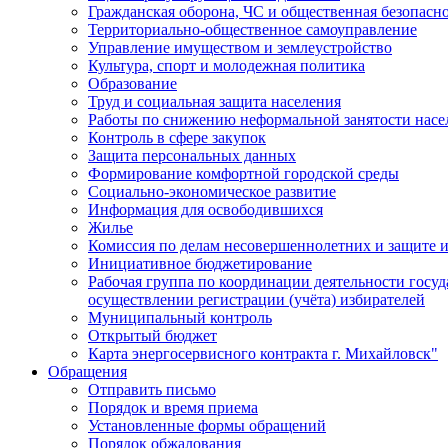
Гражданская оборона, ЧС и общественная безопасн
Территориально-общественное самоуправление
Управление имуществом и землеустройство
Культура, спорт и молодежная политика
Образование
Труд и социальная защита населения
Работы по снижению неформальной занятости насе
Контроль в сфере закупок
Защита персональных данных
Формирование комфортной городской среды
Социально-экономическое развитие
Информация для освободившихся
Жилье
Комиссия по делам несовершеннолетних и защите и
Инициативное бюджетирование
Рабочая группа по координации деятельности госу
осуществлении регистрации (учёта) избирателей
Муниципальный контроль
Открытый бюджет
Карта энергосервисного контракта г. Михайловск"
Обращения
Отправить письмо
Порядок и время приема
Установленные формы обращений
Порядок обжалования