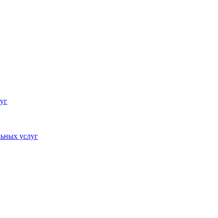
уг
ьных услуг