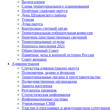
Видеогалерея
Схема территориального планирования
Почётные граждане округа
День Шпаковского района
Туризм
Дума округа
Контрольно счетный орган
Территориальная избирательная комиссия
Перечень пространственных сведений
Территориальные отделы
Перепись населения 2021
Общественный Совет
Памятные даты в военной истории России
Совет женщин
Администрация
Структура администрации округа
Полномочия, задачи и функции
Территориальные органы и представительства
Подведомственные организации
Защита населения
Результаты проверок
Статистическая информация
Информационные системы
Учрежденные СМИ
Участие в программах и международное сотруднич