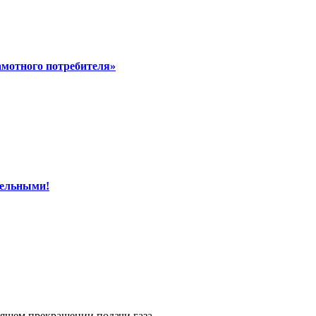
амотного потребителя»
тельными!
ящем прекращении подачи газа