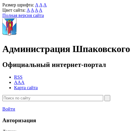
Размер шрифта:
A
A
A
Цвет сайта:
A
A
A
A
Полная версия сайта
Администрация Шпаковского 
Официальный интернет-портал
RSS
AAA
Карта сайта
Войти
Авторизация