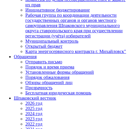
их прав
Инициативное бюджетирование
Рабочая группа по координации деятельности
государственных органов и органов местного
самоуправления Шпаковского муниципального
округа ставропольского края при осуществлении
регистрации (учёта) избирателей
Муниципальный контроль
Открытый бюджет
Карта энергосервисного контракта г. Михайловск"
Обращения
Отправить письмо
Порядок и время приема
Установленные формы обращений
Порядок обжалования
Обзоры обращений лиц
Прозрачность
Бесплатная юридическая помощь
Шпаковский вестник
2026 год
2025 год
2024 год
2023 год
2022 год