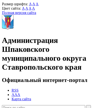
Размер шрифта:
A
A
A
Цвет сайта:
A
A
A
A
Полная версия сайта
Администрация
Шпаковского
муниципального округа
Ставропольского края
Официальный интернет-портал
RSS
AAA
Карта сайта