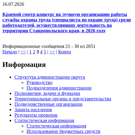
16.07.2026
Краевой смотр-конкурс на лучшую организацию работы
службы охраны труда (специалиста по охране труда) среди
работодателей, осуществляющих деятельность на
территории Ставропольского края, в 2026 году
Информационные сообщения 21 - 30 из 2651
Начало
|
<<
|
1
2
3
4
5
|
>>
|
Конец
Информация
Структура администрации округа
Руководство
Подразделения администрации
Полномочия, задачи и функции
Территориальные органы и представительства
Подведомственные организации
Защита населения
Результаты проверок
Статистическая информация
Статистическая информация
Использование бюджетных средств