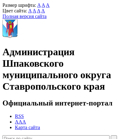
Размер шрифта:
A
A
A
Цвет сайта:
A
A
A
A
Полная версия сайта
Администрация
Шпаковского
муниципального округа
Ставропольского края
Официальный интернет-портал
RSS
AAA
Карта сайта