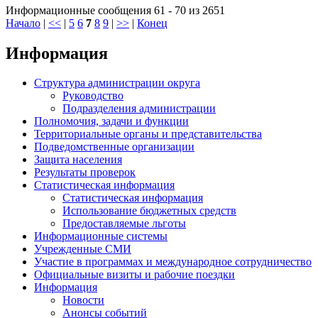
Информационные сообщения 61 - 70 из 2651
Начало
|
<<
|
5
6
7
8
9
|
>>
|
Конец
Информация
Структура администрации округа
Руководство
Подразделения администрации
Полномочия, задачи и функции
Территориальные органы и представительства
Подведомственные организации
Защита населения
Результаты проверок
Статистическая информация
Статистическая информация
Использование бюджетных средств
Предоставляемые льготы
Информационные системы
Учрежденные СМИ
Участие в программах и международное сотрудничество
Официальные визиты и рабочие поездки
Информация
Новости
Анонсы событий