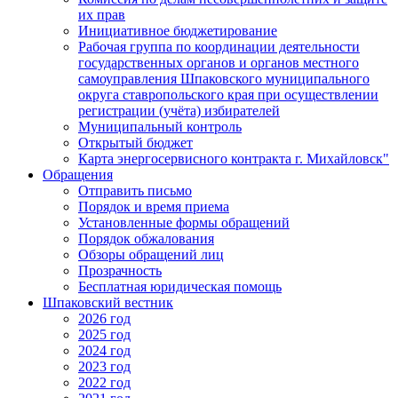
их прав
Инициативное бюджетирование
Рабочая группа по координации деятельности
государственных органов и органов местного
самоуправления Шпаковского муниципального
округа ставропольского края при осуществлении
регистрации (учёта) избирателей
Муниципальный контроль
Открытый бюджет
Карта энергосервисного контракта г. Михайловск"
Обращения
Отправить письмо
Порядок и время приема
Установленные формы обращений
Порядок обжалования
Обзоры обращений лиц
Прозрачность
Бесплатная юридическая помощь
Шпаковский вестник
2026 год
2025 год
2024 год
2023 год
2022 год