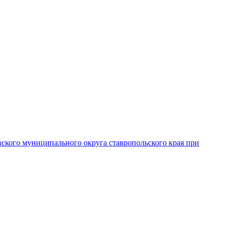
вского муниципального округа ставропольского края при