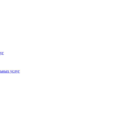
уг
ьных услуг