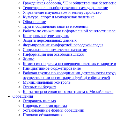
Гражданская оборона, ЧС и общественная безопасн
Территориально-общественное самоуправление
Управление имуществом и землеустройство
Культура, спорт и молодежная политика
Образование
Труд и социальная защита населения
Работы по снижению неформальной занятости насе
Контроль в сфере закупок
Защита персональных данных
Формирование комфортной городской среды
Социально-экономическое развитие
Информация для освободившихся
Жилье
Комиссия по делам несовершеннолетних и защите и
Инициативное бюджетирование
Рабочая группа по координации деятельности госу
осуществлении регистрации (учёта) избирателей
Муниципальный контроль
Открытый бюджет
Карта энергосервисного контракта г. Михайловск"
Обращения
Отправить письмо
Порядок и время приема
Установленные формы обращений
Порядок обжалования