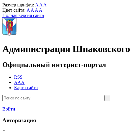
Размер шрифта:
A
A
A
Цвет сайта:
A
A
A
A
Полная версия сайта
Администрация Шпаковского 
Официальный интернет-портал
RSS
AAA
Карта сайта
Войти
Авторизация