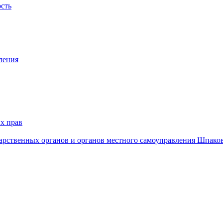
ость
ления
х прав
дарственных органов и органов местного самоуправления Шпако