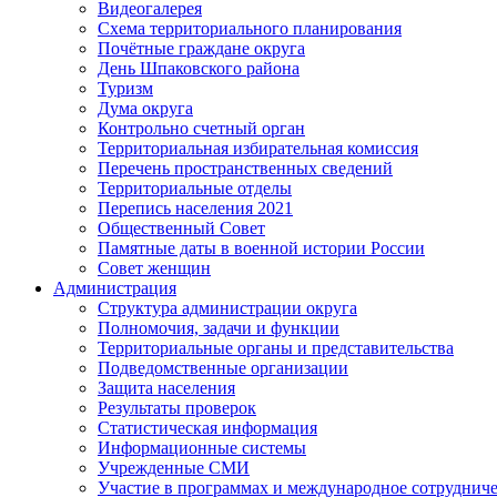
Видеогалерея
Схема территориального планирования
Почётные граждане округа
День Шпаковского района
Туризм
Дума округа
Контрольно счетный орган
Территориальная избирательная комиссия
Перечень пространственных сведений
Территориальные отделы
Перепись населения 2021
Общественный Совет
Памятные даты в военной истории России
Совет женщин
Администрация
Структура администрации округа
Полномочия, задачи и функции
Территориальные органы и представительства
Подведомственные организации
Защита населения
Результаты проверок
Статистическая информация
Информационные системы
Учрежденные СМИ
Участие в программах и международное сотруднич