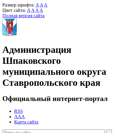
Размер шрифта:
A
A
A
Цвет сайта:
A
A
A
A
Полная версия сайта
Администрация
Шпаковского
муниципального округа
Ставропольского края
Официальный интернет-портал
RSS
AAA
Карта сайта