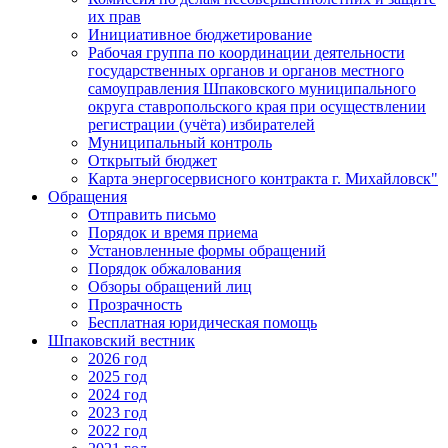
их прав
Инициативное бюджетирование
Рабочая группа по координации деятельности
государственных органов и органов местного
самоуправления Шпаковского муниципального
округа ставропольского края при осуществлении
регистрации (учёта) избирателей
Муниципальный контроль
Открытый бюджет
Карта энергосервисного контракта г. Михайловск"
Обращения
Отправить письмо
Порядок и время приема
Установленные формы обращений
Порядок обжалования
Обзоры обращений лиц
Прозрачность
Бесплатная юридическая помощь
Шпаковский вестник
2026 год
2025 год
2024 год
2023 год
2022 год