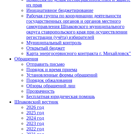
их прав
Инициативное бюджетирование
Рабочая группа по координации деятельности
государственных органов и органов местного
самоуправления Шпаковского муниципального
округа ставропольского края при осуществлении
регистрации (учёта) избирателей
Муниципальный контроль
Открытый бюджет
Карта энергосервисного контракта г. Михайловск"
Обращения
Отправить письмо
Порядок и время приема
Установленные формы обращений
Порядок обжалования
Обзоры обращений лиц
Прозрачность
Бесплатная юридическая помощь
Шпаковский вестник
2026 год
2025 год
2024 год
2023 год
2022 год