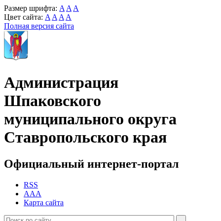
Размер шрифта:
A
A
A
Цвет сайта:
A
A
A
A
Полная версия сайта
Администрация
Шпаковского
муниципального округа
Ставропольского края
Официальный интернет-портал
RSS
AAA
Карта сайта