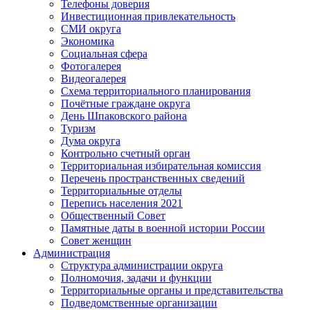
Телефоны доверия
Инвестиционная привлекательность
СМИ округа
Экономика
Социальная сфера
Фотогалерея
Видеогалерея
Схема территориального планирования
Почётные граждане округа
День Шпаковского района
Туризм
Дума округа
Контрольно счетный орган
Территориальная избирательная комиссия
Перечень пространственных сведений
Территориальные отделы
Перепись населения 2021
Общественный Совет
Памятные даты в военной истории России
Совет женщин
Администрация
Структура администрации округа
Полномочия, задачи и функции
Территориальные органы и представительства
Подведомственные организации