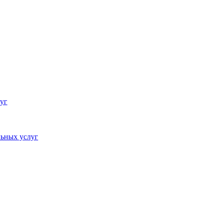
уг
ьных услуг