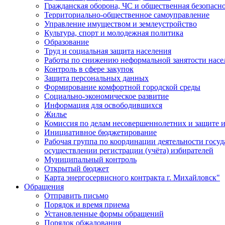
Гражданская оборона, ЧС и общественная безопасн
Территориально-общественное самоуправление
Управление имуществом и землеустройство
Культура, спорт и молодежная политика
Образование
Труд и социальная защита населения
Работы по снижению неформальной занятости насе
Контроль в сфере закупок
Защита персональных данных
Формирование комфортной городской среды
Социально-экономическое развитие
Информация для освободившихся
Жилье
Комиссия по делам несовершеннолетних и защите и
Инициативное бюджетирование
Рабочая группа по координации деятельности госу
осуществлении регистрации (учёта) избирателей
Муниципальный контроль
Открытый бюджет
Карта энергосервисного контракта г. Михайловск"
Обращения
Отправить письмо
Порядок и время приема
Установленные формы обращений
Порядок обжалования