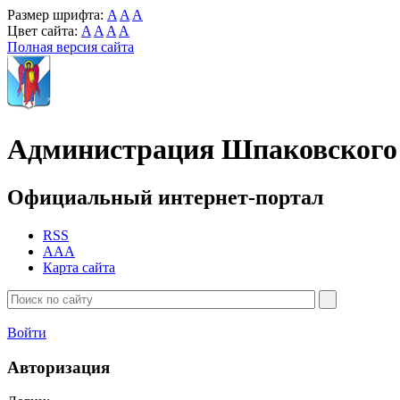
Размер шрифта:
A
A
A
Цвет сайта:
A
A
A
A
Полная версия сайта
Администрация Шпаковского 
Официальный интернет-портал
RSS
AAA
Карта сайта
Войти
Авторизация