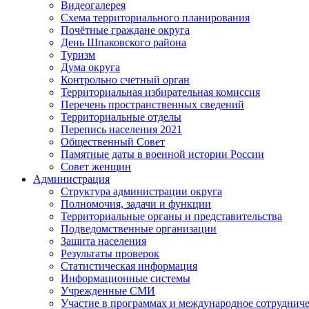
Видеогалерея
Схема территориального планирования
Почётные граждане округа
День Шпаковского района
Туризм
Дума округа
Контрольно счетный орган
Территориальная избирательная комиссия
Перечень пространственных сведений
Территориальные отделы
Перепись населения 2021
Общественный Совет
Памятные даты в военной истории России
Совет женщин
Администрация
Структура администрации округа
Полномочия, задачи и функции
Территориальные органы и представительства
Подведомственные организации
Защита населения
Результаты проверок
Статистическая информация
Информационные системы
Учрежденные СМИ
Участие в программах и международное сотруднич