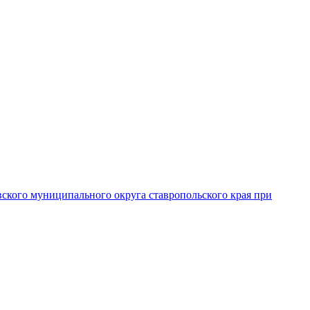
вского муниципального округа ставропольского края при