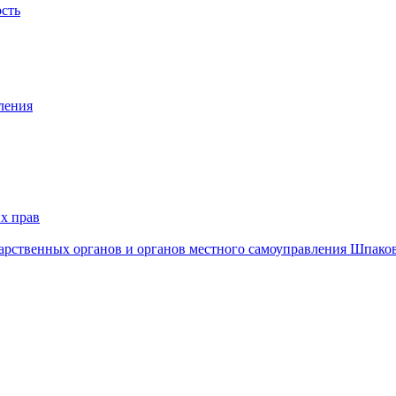
ость
ления
х прав
дарственных органов и органов местного самоуправления Шпако