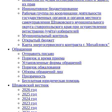
их прав
Инициативное бюджетирование
Рабочая группа по координации деятельности
государственных органов и органов местного
самоуправления Шпаковского муниципального
округа ставропольского края при осуществлении
регистрации (учёта) избирателей
Муниципальный контроль
Открытый бюджет
Карта энергосервисного контракта г. Михайловск"
Обращения
Отправить письмо
Порядок и время приема
Установленные формы обращений
Порядок обжалования
Обзоры обращений лиц
Прозрачность
Бесплатная юридическая помощь
Шпаковский вестник
2026 год
2025 год
2024 год
2023 год
2022 год