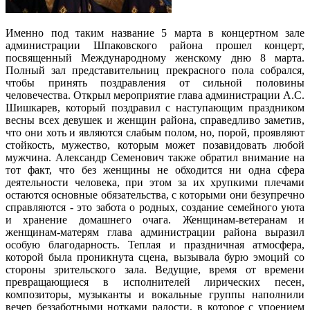
Именно под таким название 5 марта в концертном зале
администрации Шпаковского района прошел концерт,
посвященный Международному женскому дню 8 марта.
Полный зал представительниц прекрасного пола собрался,
чтобы принять поздравления от сильной половины
человечества. Открыл мероприятие глава администрации А.С.
Шишкарев, который поздравил с наступающим праздником
весны всех девушек и женщин района, справедливо заметив,
что они хоть и являются слабым полом, но, порой, проявляют
стойкость, мужество, которым может позавидовать любой
мужчина. Александр Семенович также обратил внимание на
тот факт, что без женщины не обходится ни одна сфера
деятельности человека, при этом за их хрупкими плечами
остаются основные обязательства, с которыми они безупречно
справляются - это забота о родных, создание семейного уюта
и хранение домашнего очага. Женщинам-ветеранам и
женщинам-матерям глава администрации района выразил
особую благодарность. Теплая и праздничная атмосфера,
которой была проникнута сцена, вызывала бурю эмоций со
стороны зрительского зала. Ведущие, время от времени
превращающиеся в исполнителей лирических песен,
композиторы, музыканты и вокальные группы наполнили
вечер беззаботными нотками радости, в которое с упоением