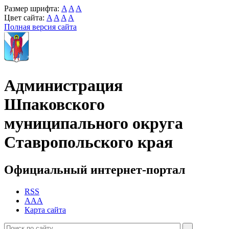
Размер шрифта:
A
A
A
Цвет сайта:
A
A
A
A
Полная версия сайта
Администрация
Шпаковского
муниципального округа
Ставропольского края
Официальный интернет-портал
RSS
AAA
Карта сайта