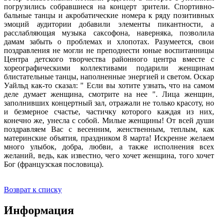
погрузились собравшиеся на концерт зрители. Спортивно-
бальные танцы и акробатические номера к ряду позитивных
эмоций аудитории добавили элементы пикантности, а
расслабляющая музыка саксофона, наверняка, позволила
дамам забыть о проблемах и хлопотах. Разумеется, свои
поздравления не могли не преподнести юные воспитанницы
Центра детского творчества районного центра вместе с
хореографическими коллективами подарили женщинам
блистательные танцы, наполненные энергией и светом. Оскар
Уайльд как-то сказал: " Если вы хотите узнать, что на самом
деле думает женщина, смотрите на нее ". Лица женщин,
заполнивших концертный зал, отражали не только красоту, но
и безмерное счастье, частичку которого каждая из них,
конечно же, унесла с собой. Милые женщины! От всей души
поздравляем Вас с весенним, женственным, теплым, как
материнские объятия, праздником 8 марта! Искренне желаем
много улыбок, добра, любви, а также исполнения всех
желаний, ведь, как известно, чего хочет женщина, того хочет
Бог (французская пословица).
Возврат к списку
Информация