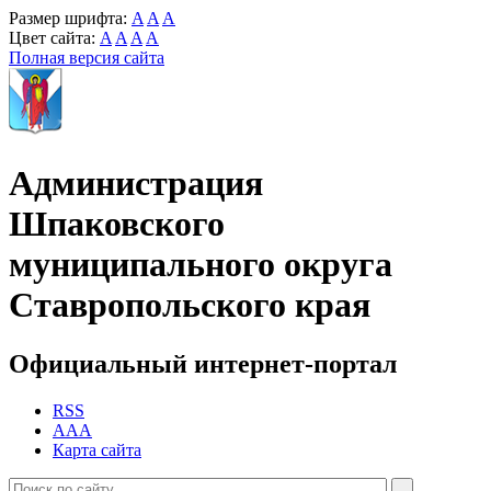
Размер шрифта:
A
A
A
Цвет сайта:
A
A
A
A
Полная версия сайта
Администрация
Шпаковского
муниципального округа
Ставропольского края
Официальный интернет-портал
RSS
AAA
Карта сайта