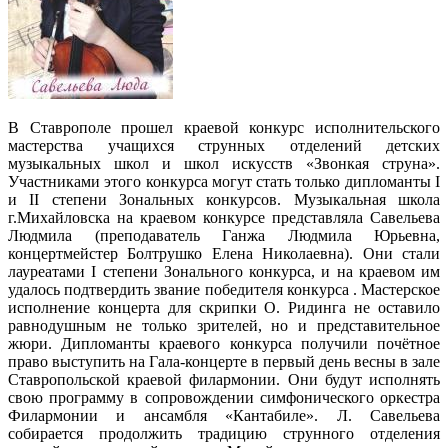
В Ставрополе прошел краевой конкурс исполнительского
мастерства учащихся струнных отделений детских
музыкальных школ и школ искусств «Звонкая струна».
Участниками этого конкурса могут стать только дипломанты I
и II степени Зональных конкурсов. Музыкальная школа
г.Михайловска на краевом конкурсе представляла Савельева
Людмила (преподаватель Ганжа Людмила Юрьевна,
концертмейстер Болтрушко Елена Николаевна). Они стали
лауреатами I степени Зонального конкурса, и на краевом им
удалось подтвердить звание победителя конкурса . Мастерское
исполнение концерта для скрипки О. Ридинга не оставило
равнодушным не только зрителей, но и представительное
жюри. Дипломанты краевого конкурса получили почётное
право выступить на Гала-концерте в первый день весны в зале
Ставропольской краевой филармонии. Они будут исполнять
свою программу в сопровождении симфонического оркестра
Филармонии и ансамбля «Кантабиле». Л. Савельева
собирается продолжить традицию струнного отделения