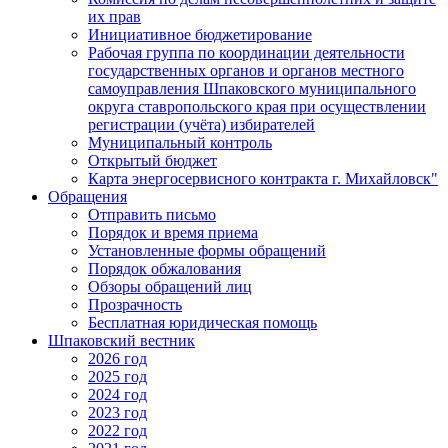
их прав
Инициативное бюджетирование
Рабочая группа по координации деятельности
государственных органов и органов местного
самоуправления Шпаковского муниципального
округа ставропольского края при осуществлении
регистрации (учёта) избирателей
Муниципальный контроль
Открытый бюджет
Карта энергосервисного контракта г. Михайловск"
Обращения
Отправить письмо
Порядок и время приема
Установленные формы обращений
Порядок обжалования
Обзоры обращений лиц
Прозрачность
Бесплатная юридическая помощь
Шпаковский вестник
2026 год
2025 год
2024 год
2023 год
2022 год