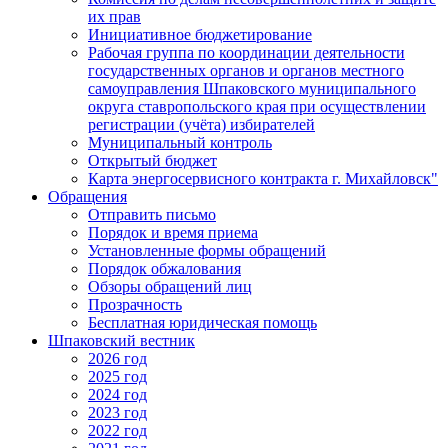
их прав
Инициативное бюджетирование
Рабочая группа по координации деятельности
государственных органов и органов местного
самоуправления Шпаковского муниципального
округа ставропольского края при осуществлении
регистрации (учёта) избирателей
Муниципальный контроль
Открытый бюджет
Карта энергосервисного контракта г. Михайловск"
Обращения
Отправить письмо
Порядок и время приема
Установленные формы обращений
Порядок обжалования
Обзоры обращений лиц
Прозрачность
Бесплатная юридическая помощь
Шпаковский вестник
2026 год
2025 год
2024 год
2023 год
2022 год