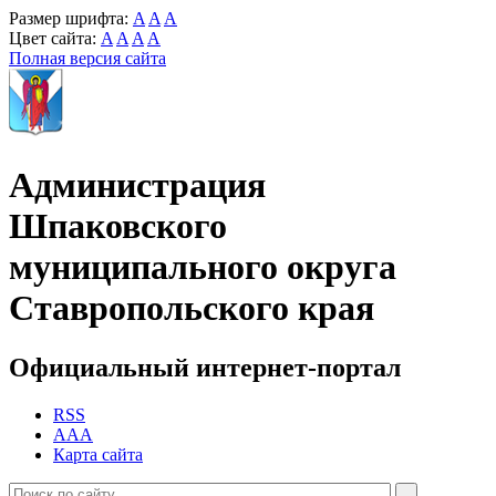
Размер шрифта:
A
A
A
Цвет сайта:
A
A
A
A
Полная версия сайта
Администрация
Шпаковского
муниципального округа
Ставропольского края
Официальный интернет-портал
RSS
AAA
Карта сайта