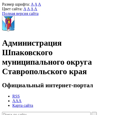
Размер шрифта:
A
A
A
Цвет сайта:
A
A
A
A
Полная версия сайта
Администрация
Шпаковского
муниципального округа
Ставропольского края
Официальный интернет-портал
RSS
AAA
Карта сайта