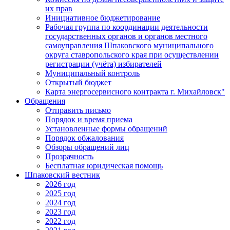
их прав
Инициативное бюджетирование
Рабочая группа по координации деятельности
государственных органов и органов местного
самоуправления Шпаковского муниципального
округа ставропольского края при осуществлении
регистрации (учёта) избирателей
Муниципальный контроль
Открытый бюджет
Карта энергосервисного контракта г. Михайловск"
Обращения
Отправить письмо
Порядок и время приема
Установленные формы обращений
Порядок обжалования
Обзоры обращений лиц
Прозрачность
Бесплатная юридическая помощь
Шпаковский вестник
2026 год
2025 год
2024 год
2023 год
2022 год