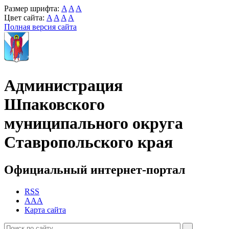
Размер шрифта:
A
A
A
Цвет сайта:
A
A
A
A
Полная версия сайта
Администрация
Шпаковского
муниципального округа
Ставропольского края
Официальный интернет-портал
RSS
AAA
Карта сайта