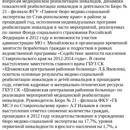
вопросам медицинской реабилитации инвалидов, динамики
показателей реабилитации инвалидов и деятельности Бюро №
21 - филиала ФГУ «Главное бюро медико-социальной
экспертизы по Став-ропольскому краю» в районе за
прошедший год, исполнения индивидуальных программ
реабилитации инвалидов в части мероприятий, реализуемых
по линии Фонда социального страхования Российской
Федерации в 2012 году и возможности участия
администрации МО г. Михайловска в организации временной
занятости безработных граждан и подростков в рамках
ведомственной программы «Содействие занятости населения
Ставропольского края на 2012-2014 годы». В своем
выступлении заместитель главного врача ГБУЗ СК
«Шпаковская центральная районная больница» Л.Б.Яковлева,
осветила основные результаты медико-социальной
реабилитации инвалидов и детей-инвалидов в прошедшем
году, отметив кадровые и материально-технические ресурсы
ГБУЗ СК «Шпаковская центральная районная больница» по
реализации мероприятий медицинской реабилитации
инвалидов. Руководитель Бюро № 21 - филиала ФКУ «ГБ
МСЭ по Ставропольскому краю» А.Г.Назыков в своем
выступлении отметил снижение количества граждан,
прошедших в 2012 году освидетельствование в учреждениях
бюро медико-социальной экспертизы на 17,7%, уровня
первичной инвалидности взрослого населения на 1,7%, а