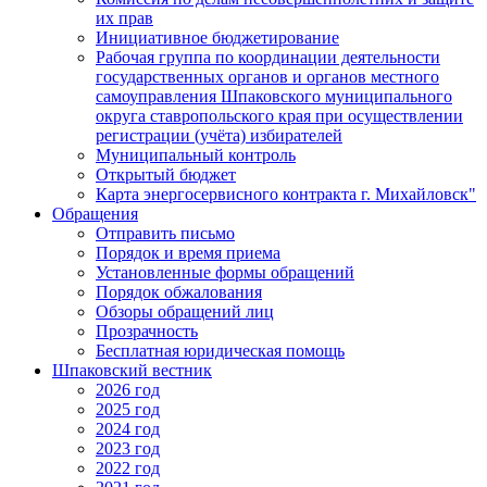
их прав
Инициативное бюджетирование
Рабочая группа по координации деятельности
государственных органов и органов местного
самоуправления Шпаковского муниципального
округа ставропольского края при осуществлении
регистрации (учёта) избирателей
Муниципальный контроль
Открытый бюджет
Карта энергосервисного контракта г. Михайловск"
Обращения
Отправить письмо
Порядок и время приема
Установленные формы обращений
Порядок обжалования
Обзоры обращений лиц
Прозрачность
Бесплатная юридическая помощь
Шпаковский вестник
2026 год
2025 год
2024 год
2023 год
2022 год