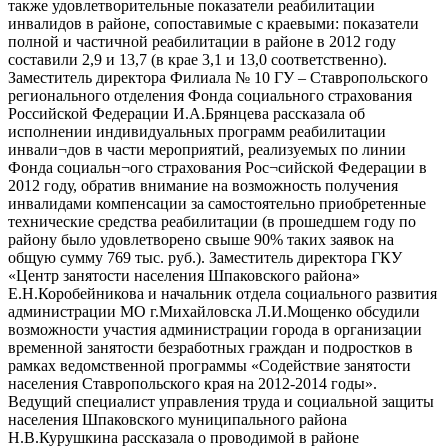
также удовлетворительные показатели реабилитации
инвалидов в районе, сопоставимые с краевыми: показатели
полной и частичной реабилитации в районе в 2012 году
составили 2,9 и 13,7 (в крае 3,1 и 13,0 соответственно).
Заместитель директора Филиала № 10 ГУ – Ставропольского
регионального отделения Фонда социального страхования
Российской Федерации И.А.Брянцева рассказала об
исполнении индивидуальных программ реабилитации
инвали¬дов в части мероприятий, реализуемых по линии
Фонда социальн¬ого страхования Рос¬сийской Федерации в
2012 году, обратив внимание на возможность получения
инвалидами компенсации за самостоятельно приобретенные
технические средства реабилитации (в прошедшем году по
району было удовлетворено свыше 90% таких заявок на
общую сумму 769 тыс. руб.). Заместитель директора ГКУ
«Центр занятости населения Шпаковского района»
Е.Н.Коробейникова и начальник отдела социального развития
администрации МО г.Михайловска Л.И.Мощенко обсудили
возможности участия администрации города в организации
временной занятости безработных граждан и подростков в
рамках ведомственной программы «Содействие занятости
населения Ставропольского края на 2012-2014 годы».
Ведущий специалист управления труда и социальной защиты
населения Шпаковского муниципального района
Н.В.Курушкина рассказала о проводимой в районе