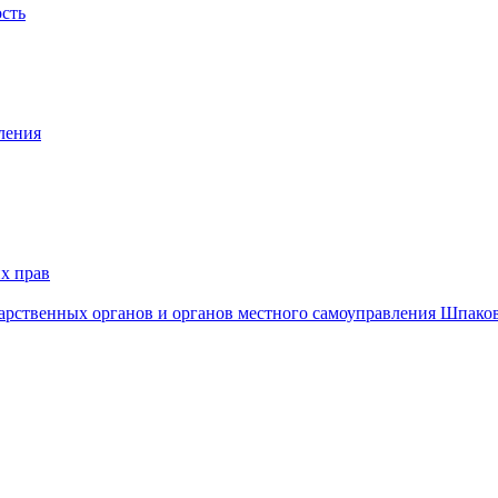
ость
ления
х прав
дарственных органов и органов местного самоуправления Шпако