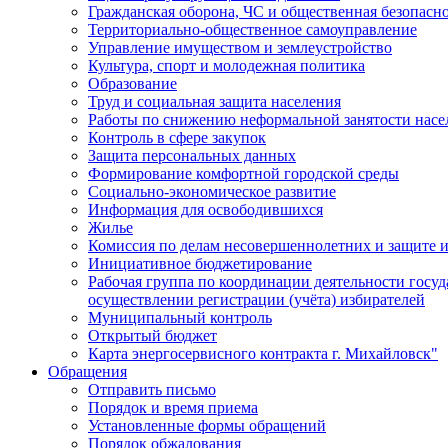
Гражданская оборона, ЧС и общественная безопасн
Территориально-общественное самоуправление
Управление имуществом и землеустройство
Культура, спорт и молодежная политика
Образование
Труд и социальная защита населения
Работы по снижению неформальной занятости насе
Контроль в сфере закупок
Защита персональных данных
Формирование комфортной городской среды
Социально-экономическое развитие
Информация для освободившихся
Жилье
Комиссия по делам несовершеннолетних и защите и
Инициативное бюджетирование
Рабочая группа по координации деятельности госу
осуществлении регистрации (учёта) избирателей
Муниципальный контроль
Открытый бюджет
Карта энергосервисного контракта г. Михайловск"
Обращения
Отправить письмо
Порядок и время приема
Установленные формы обращений
Порядок обжалования