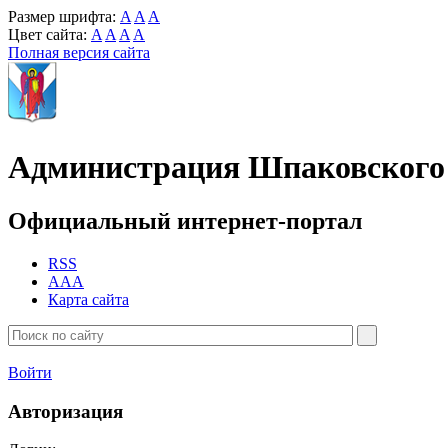
Размер шрифта:
A
A
A
Цвет сайта:
A
A
A
A
Полная версия сайта
Администрация Шпаковского 
Официальный интернет-портал
RSS
AAA
Карта сайта
Войти
Авторизация