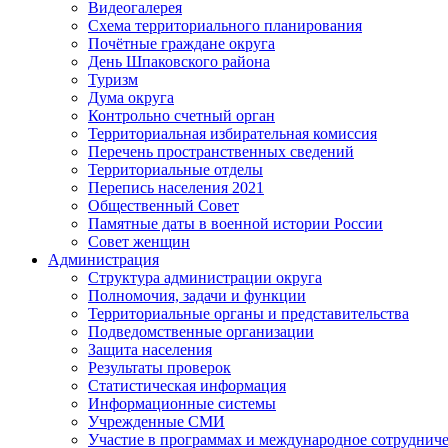
Видеогалерея
Схема территориального планирования
Почётные граждане округа
День Шпаковского района
Туризм
Дума округа
Контрольно счетный орган
Территориальная избирательная комиссия
Перечень пространственных сведений
Территориальные отделы
Перепись населения 2021
Общественный Совет
Памятные даты в военной истории России
Совет женщин
Администрация
Структура администрации округа
Полномочия, задачи и функции
Территориальные органы и представительства
Подведомственные организации
Защита населения
Результаты проверок
Статистическая информация
Информационные системы
Учрежденные СМИ
Участие в программах и международное сотруднич