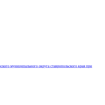
вского муниципального округа ставропольского края при