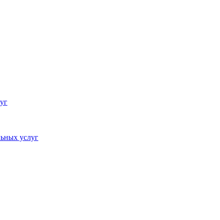
уг
ьных услуг