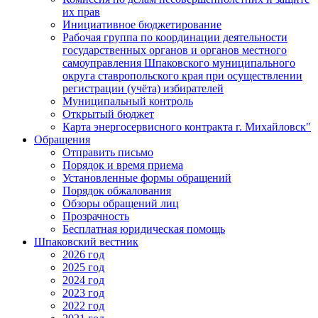
их прав
Инициативное бюджетирование
Рабочая группа по координации деятельности
государственных органов и органов местного
самоуправления Шпаковского муниципального
округа ставропольского края при осуществлении
регистрации (учёта) избирателей
Муниципальный контроль
Открытый бюджет
Карта энергосервисного контракта г. Михайловск"
Обращения
Отправить письмо
Порядок и время приема
Установленные формы обращений
Порядок обжалования
Обзоры обращений лиц
Прозрачность
Бесплатная юридическая помощь
Шпаковский вестник
2026 год
2025 год
2024 год
2023 год
2022 год