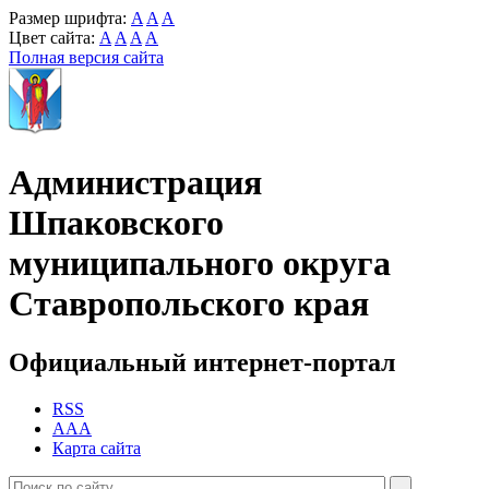
Размер шрифта:
A
A
A
Цвет сайта:
A
A
A
A
Полная версия сайта
Администрация
Шпаковского
муниципального округа
Ставропольского края
Официальный интернет-портал
RSS
AAA
Карта сайта