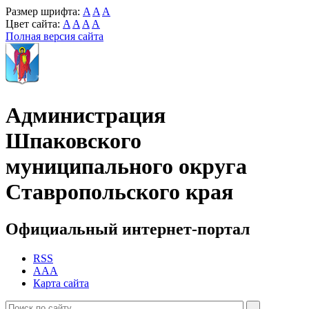
Размер шрифта:
A
A
A
Цвет сайта:
A
A
A
A
Полная версия сайта
Администрация
Шпаковского
муниципального округа
Ставропольского края
Официальный интернет-портал
RSS
AAA
Карта сайта