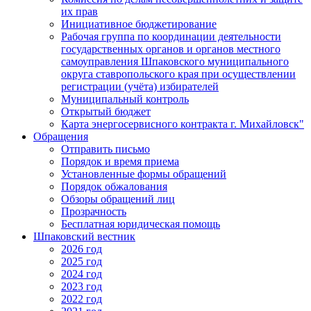
их прав
Инициативное бюджетирование
Рабочая группа по координации деятельности
государственных органов и органов местного
самоуправления Шпаковского муниципального
округа ставропольского края при осуществлении
регистрации (учёта) избирателей
Муниципальный контроль
Открытый бюджет
Карта энергосервисного контракта г. Михайловск"
Обращения
Отправить письмо
Порядок и время приема
Установленные формы обращений
Порядок обжалования
Обзоры обращений лиц
Прозрачность
Бесплатная юридическая помощь
Шпаковский вестник
2026 год
2025 год
2024 год
2023 год
2022 год