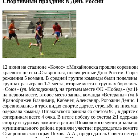
Спортивный праздник в День России
12 июня на стадионе «Колос» г.Михайловска прошли соревнован
краевого центра -Ставрополя, посвященные Дню России. Соревн
рождения 5 команд. В средней группе команды были поделены 
группах разыграли 1-2 места, вторые места в группах боролись
«Союз» (ул. Молодежная), на третьем месте ФК «Победа» (ул.Н
на первом месте, второе место заняла команда «Ветераны» (ул
Кранобрижев Владимир, Кабанец Александр, Рогожин Денис. 
соревновались в трех видах спорта: дартсе, стрельбе из пнев
одержала команда Шпаковского района со счетом 9:1, в дартсе
соперникам всего 4 очка. В итоге победу со счетом 2:1 одерж
спорту и туризму администрации Шпаковского муниципальног
муниципального района приняли участие: председатель комитет
Ставропольского края Пехова А.А., председатель Совета ветер