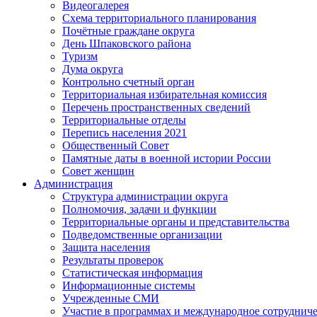
Видеогалерея
Схема территориального планирования
Почётные граждане округа
День Шпаковского района
Туризм
Дума округа
Контрольно счетный орган
Территориальная избирательная комиссия
Перечень пространственных сведений
Территориальные отделы
Перепись населения 2021
Общественный Совет
Памятные даты в военной истории России
Совет женщин
Администрация
Структура администрации округа
Полномочия, задачи и функции
Территориальные органы и представительства
Подведомственные организации
Защита населения
Результаты проверок
Статистическая информация
Информационные системы
Учрежденные СМИ
Участие в программах и международное сотруднич