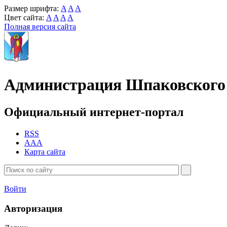
Размер шрифта:
A
A
A
Цвет сайта:
A
A
A
A
Полная версия сайта
Администрация Шпаковского 
Официальный интернет-портал
RSS
AAA
Карта сайта
Войти
Авторизация