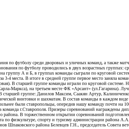
ия по футболу среди дворовых и уличных команд, а также матче
ования по футболу проводились в двух возрастных группах: сре
на группу А и Б, в группах команды сыграли по круговой систе
 за 3-4 места. В итоге в средней группе первое место заняла ко
овая). В старшей группе команды играли по круговой системе. 
.Карла-Маркса), на третьем месте ФК «Арсант» (ул.Гагарина). Л
В старшей группе: Данилов Максим, Саакян Артур, Калиниченк
матической винтовки и шахматам. В состав команды в каждом ви
 сильнее были ставропольцы, опередив нашу команду почти на 10
ала команда г.Ставрополя. Призеры соревнований награждены ди
о района. В торжественном открытии соревнований подготовл
а по физкультуре, спорту и туризму администрации района А.А.
анов Шпаковского района Белевцев Г.Н., председатель Совета ве