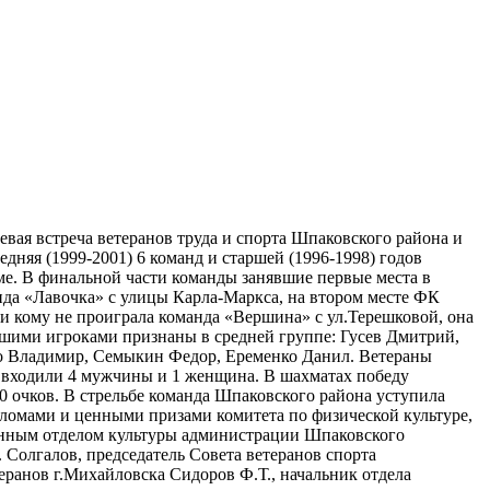
вая встреча ветеранов труда и спорта Шпаковского района и
дняя (1999-2001) 6 команд и старшей (1996-1998) годов
ме. В финальной части команды занявшие первые места в
манда «Лавочка» с улицы Карла-Маркса, на втором месте ФК
Ни кому не проиграла команда «Вершина» с ул.Терешковой, она
учшими игроками признаны в средней группе: Гусев Дмитрий,
о Владимир, Семыкин Федор, Еременко Данил. Ветераны
де входили 4 мужчины и 1 женщина. В шахматах победу
0 очков. В стрельбе команда Шпаковского района уступила
пломами и ценными призами комитета по физической культуре,
енным отделом культуры администрации Шпаковского
 Солгалов, председатель Совета ветеранов спорта
теранов г.Михайловска Сидоров Ф.Т., начальник отдела