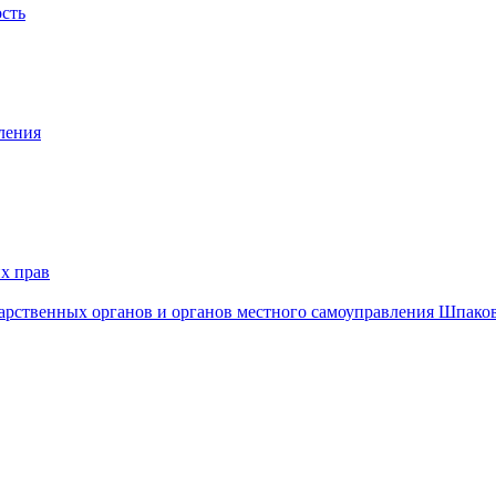
ость
ления
х прав
дарственных органов и органов местного самоуправления Шпако