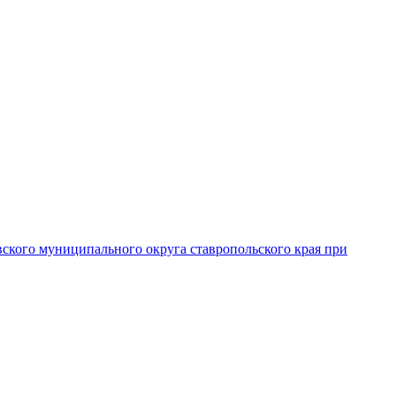
вского муниципального округа ставропольского края при