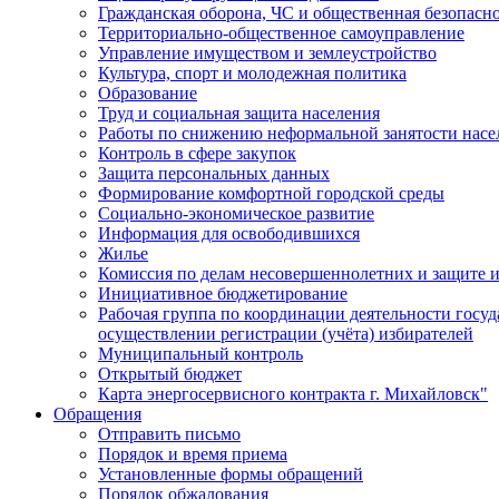
Гражданская оборона, ЧС и общественная безопасн
Территориально-общественное самоуправление
Управление имуществом и землеустройство
Культура, спорт и молодежная политика
Образование
Труд и социальная защита населения
Работы по снижению неформальной занятости насе
Контроль в сфере закупок
Защита персональных данных
Формирование комфортной городской среды
Социально-экономическое развитие
Информация для освободившихся
Жилье
Комиссия по делам несовершеннолетних и защите и
Инициативное бюджетирование
Рабочая группа по координации деятельности госу
осуществлении регистрации (учёта) избирателей
Муниципальный контроль
Открытый бюджет
Карта энергосервисного контракта г. Михайловск"
Обращения
Отправить письмо
Порядок и время приема
Установленные формы обращений
Порядок обжалования