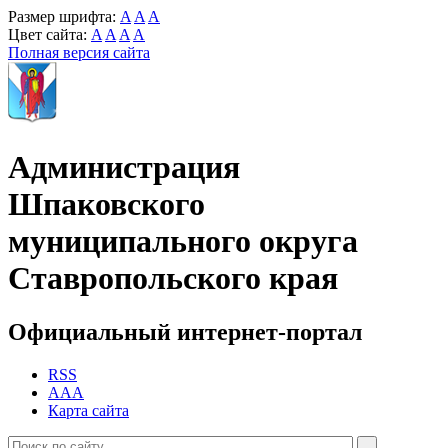
Размер шрифта:
A
A
A
Цвет сайта:
A
A
A
A
Полная версия сайта
Администрация
Шпаковского
муниципального округа
Ставропольского края
Официальный интернет-портал
RSS
AAA
Карта сайта