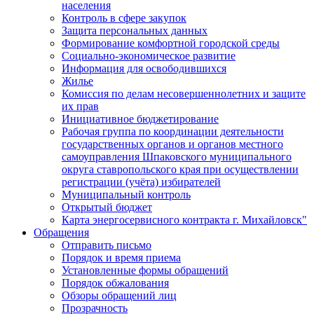
населения
Контроль в сфере закупок
Защита персональных данных
Формирование комфортной городской среды
Социально-экономическое развитие
Информация для освободившихся
Жилье
Комиссия по делам несовершеннолетних и защите
их прав
Инициативное бюджетирование
Рабочая группа по координации деятельности
государственных органов и органов местного
самоуправления Шпаковского муниципального
округа ставропольского края при осуществлении
регистрации (учёта) избирателей
Муниципальный контроль
Открытый бюджет
Карта энергосервисного контракта г. Михайловск"
Обращения
Отправить письмо
Порядок и время приема
Установленные формы обращений
Порядок обжалования
Обзоры обращений лиц
Прозрачность