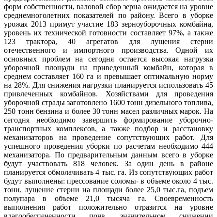
форм собственности, валовой сбор зерна ожидается на уровне
среднемноголетних показателей по району. Всего в уборке
урожая 2013 примут участие 183 зерноуборочных комбайна,
уровень их технической готовности составляет 97%, а также
123 трактора, 40 агрегатов для лущения стерни
отечественного и импортного производства. Одной их
основных проблем на сегодня остается высокая нагрузка
уборочной площади на приведенный комбайн, которая в
среднем составляет 160 га и превышает оптимальную норму
на 28%. Для снижения нагрузки планируется использовать 45
привлеченных комбайнов. Хозяйствами для проведения
уборочной страды заготовлено 1600 тонн дизельного топлива,
250 тонн бензина и более 30 тонн масел различных марок. На
сегодня необходимо завершить формирование уборочно-
транспортных комплексов, а также подбор и расстановку
механизаторов на проведение сопутствующих работ. Для
успешного проведения уборки по расчетам необходимо 444
механизатора. По предварительным данным всего в уборке
будут участвовать 818 человек. За один день в районе
планируется обмолачивать 4 тыс. га. Из сопутствующих работ
будут выполнены: прессование соломы- в объеме около 4 тыс.
тонн, лущение стерни на площади более 25,0 тыс.га, подъем
полупара в объеме 21,0 тысяча га. Своевременность
выполнения работ положительно отразится на уровне
влагообеспеченности почв, значительном снижении