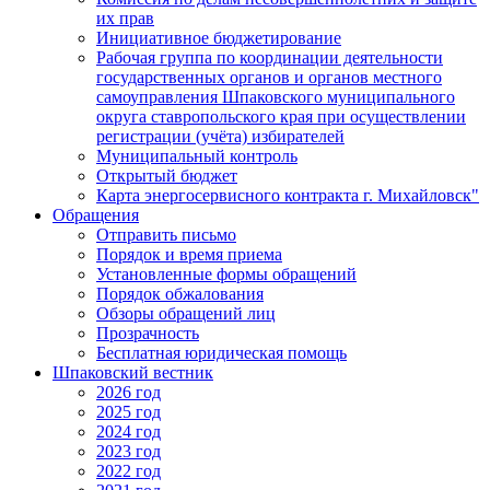
их прав
Инициативное бюджетирование
Рабочая группа по координации деятельности
государственных органов и органов местного
самоуправления Шпаковского муниципального
округа ставропольского края при осуществлении
регистрации (учёта) избирателей
Муниципальный контроль
Открытый бюджет
Карта энергосервисного контракта г. Михайловск"
Обращения
Отправить письмо
Порядок и время приема
Установленные формы обращений
Порядок обжалования
Обзоры обращений лиц
Прозрачность
Бесплатная юридическая помощь
Шпаковский вестник
2026 год
2025 год
2024 год
2023 год
2022 год