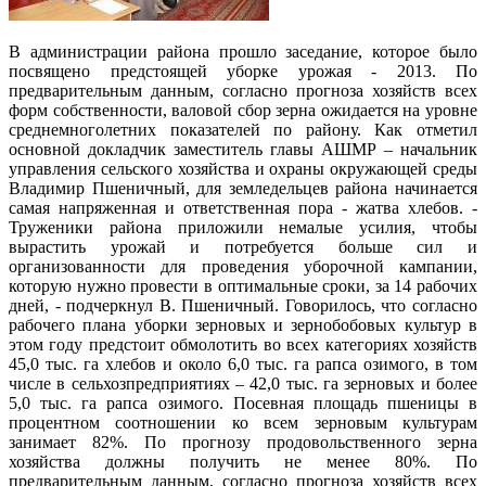
В администрации района прошло заседание, которое было
посвящено предстоящей уборке урожая - 2013. По
предварительным данным, согласно прогноза хозяйств всех
форм собственности, валовой сбор зерна ожидается на уровне
среднемноголетних показателей по району. Как отметил
основной докладчик заместитель главы АШМР – начальник
управления сельского хозяйства и охраны окружающей среды
Владимир Пшеничный, для земледельцев района начинается
самая напряженная и ответственная пора - жатва хлебов. -
Труженики района приложили немалые усилия, чтобы
вырастить урожай и потребуется больше сил и
организованности для проведения уборочной кампании,
которую нужно провести в оптимальные сроки, за 14 рабочих
дней, - подчеркнул В. Пшеничный. Говорилось, что согласно
рабочего плана уборки зерновых и зернобобовых культур в
этом году предстоит обмолотить во всех категориях хозяйств
45,0 тыс. га хлебов и около 6,0 тыс. га рапса озимого, в том
числе в сельхозпредприятиях – 42,0 тыс. га зерновых и более
5,0 тыс. га рапса озимого. Посевная площадь пшеницы в
процентном соотношении ко всем зерновым культурам
занимает 82%. По прогнозу продовольственного зерна
хозяйства должны получить не менее 80%. По
предварительным данным, согласно прогноза хозяйств всех