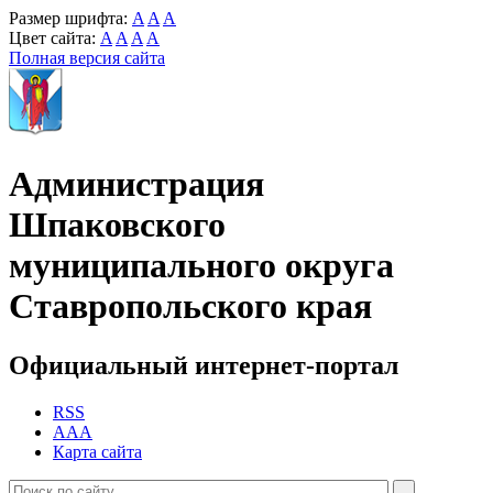
Размер шрифта:
A
A
A
Цвет сайта:
A
A
A
A
Полная версия сайта
Администрация
Шпаковского
муниципального округа
Ставропольского края
Официальный интернет-портал
RSS
AAA
Карта сайта