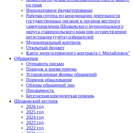
их прав
Инициативное бюджетирование
Рабочая группа по координации деятельности
государственных органов и органов местного
самоуправления Шпаковского муниципального
округа ставропольского края при осуществлении
регистрации (учёта) избирателей
Муниципальный контроль
Открытый бюджет
Карта энергосервисного контракта г. Михайловск"
Обращения
Отправить письмо
Порядок и время приема
Установленные формы обращений
Порядок обжалования
Обзоры обращений лиц
Прозрачность
Бесплатная юридическая помощь
Шпаковский вестник
2026 год
2025 год
2024 год
2023 год
2022 год