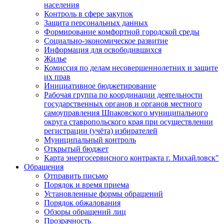
населения
Контроль в сфере закупок
Защита персональных данных
Формирование комфортной городской среды
Социально-экономическое развитие
Информация для освободившихся
Жилье
Комиссия по делам несовершеннолетних и защите
их прав
Инициативное бюджетирование
Рабочая группа по координации деятельности
государственных органов и органов местного
самоуправления Шпаковского муниципального
округа ставропольского края при осуществлении
регистрации (учёта) избирателей
Муниципальный контроль
Открытый бюджет
Карта энергосервисного контракта г. Михайловск"
Обращения
Отправить письмо
Порядок и время приема
Установленные формы обращений
Порядок обжалования
Обзоры обращений лиц
Прозрачность