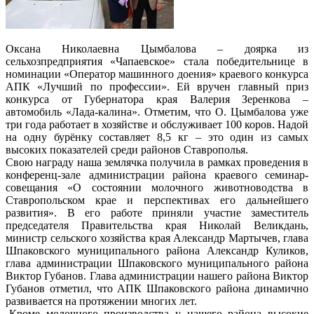
Оксана Николаевна Цымбалова – доярка из
сельхозпредприятия «Чапаевское» стала победительнице в
номинации «Оператор машинного доения» краевого конкурса
АПК «Лучший по профессии». Ей вручен главный приз
конкурса от Губернатора края Валерия Зеренкова –
автомобиль «Лада-калина». Отметим, что О. Цымбалова уже
три года работает в хозяйстве и обслуживает 100 коров. Надой
на одну бурёнку составляет 8,5 кг – это один из самых
высоких показателей среди районов Ставрополья.
Свою награду наша землячка получила в рамках проведения в
конференц-зале администрации района краевого семинар-
совещания «О состоянии молочного животноводства в
Ставропольском крае и перспективах его дальнейшего
развития». В его работе приняли участие заместитель
председателя Правительства края Николай Великдань,
министр сельского хозяйства края Александр Мартычев, глава
Шпаковского муниципального района Александр Куликов,
глава администрации Шпаковского муниципального района
Виктор Губанов. Глава администрации нашего района Виктор
Губанов отметил, что АПК Шпаковского района динамично
развивается на протяжении многих лет.
-Кроме молочного производства у нашего района высокие