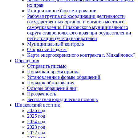
их прав
Инициативное бюджетирование
Рабочая группа по координации деятельности
государственных органов и органов местного
самоуправления Шпаковского муниципального
округа ставропольского края при осуществлении
регистрации (учёта) избирателей
Муниципальный контроль
Открытый бюджет
Карта энергосервисного контракта г. Михайловск"
Обращения
Отправить письмо
Порядок и время приема
Установленные формы обращений
Порядок обжалования
Обзоры обращений лиц
Прозрачность
Бесплатная юридическая помощь
Шпаковский вестник
2026 год
2025 год
2024 год
2023 год
2022 год