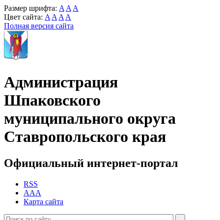
Размер шрифта:
A
A
A
Цвет сайта:
A
A
A
A
Полная версия сайта
Администрация
Шпаковского
муниципального округа
Ставропольского края
Официальный интернет-портал
RSS
AAA
Карта сайта