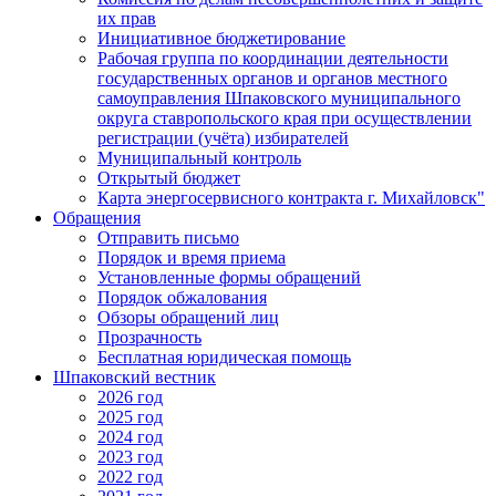
их прав
Инициативное бюджетирование
Рабочая группа по координации деятельности
государственных органов и органов местного
самоуправления Шпаковского муниципального
округа ставропольского края при осуществлении
регистрации (учёта) избирателей
Муниципальный контроль
Открытый бюджет
Карта энергосервисного контракта г. Михайловск"
Обращения
Отправить письмо
Порядок и время приема
Установленные формы обращений
Порядок обжалования
Обзоры обращений лиц
Прозрачность
Бесплатная юридическая помощь
Шпаковский вестник
2026 год
2025 год
2024 год
2023 год
2022 год