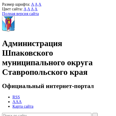
Размер шрифта:
A
A
A
Цвет сайта:
A
A
A
A
Полная версия сайта
Администрация
Шпаковского
муниципального округа
Ставропольского края
Официальный интернет-портал
RSS
AAA
Карта сайта