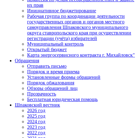
их прав
Инициативное бюджетирование
Рабочая группа по координации деятельности
государственных органов и органов местного
самоуправления Шпаковского муниципального
округа ставропольского края при осуществлении
регистрации (учёта) избирателей
Муниципальный контроль
Открытый бюджет
Карта энергосервисного контракта г. Михайловск"
Обращения
Отправить письмо
Порядок и время приема
Установленные формы обращений
Порядок обжалования
Обзоры обращений лиц
Прозрачность
Бесплатная юридическая помощь
Шпаковский вестник
2026 год
2025 год
2024 год
2023 год
2022 год