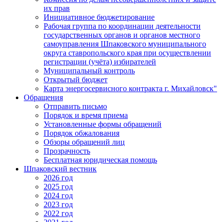
их прав
Инициативное бюджетирование
Рабочая группа по координации деятельности
государственных органов и органов местного
самоуправления Шпаковского муниципального
округа ставропольского края при осуществлении
регистрации (учёта) избирателей
Муниципальный контроль
Открытый бюджет
Карта энергосервисного контракта г. Михайловск"
Обращения
Отправить письмо
Порядок и время приема
Установленные формы обращений
Порядок обжалования
Обзоры обращений лиц
Прозрачность
Бесплатная юридическая помощь
Шпаковский вестник
2026 год
2025 год
2024 год
2023 год
2022 год