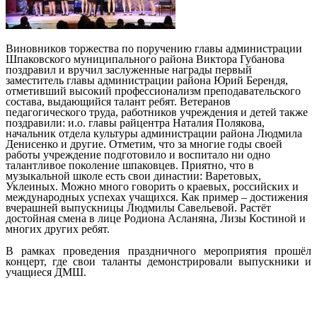
Виновников торжества по поручению главы администрации
Шпаковского муниципального района Виктора Губанова
поздравил и вручил заслуженные награды первый
заместитель главы администрации района Юрий Берендя,
отметивший высокий профессионализм преподавательского
состава, выдающийся талант ребят. Ветеранов
педагогического труда, работников учреждения и детей также
поздравили: и.о. главы райцентра Наталия Полякова,
начальник отдела культуры администрации района Людмила
Денисенко и другие. Отметим, что за многие годы своей
работы учреждение подготовило
и воспитало ни одно
талантливое поколение шпаковцев. Приятно, что в
музыкальной школе есть свои династии: Варетовых,
Уклеиных. Можно много говорить о краевых, российских и
международных успехах учащихся. Как пример – достижения
вчерашней выпускницы Людмилы Савельевой. Растёт
достойная смена в лице Родиона Асланяна, Лизы Костиной и
многих других ребят
.
В рамках проведения праздничного мероприятия прошёл
концерт, где свои таланты демонстрировали выпускники и
учащиеся ДМШ.