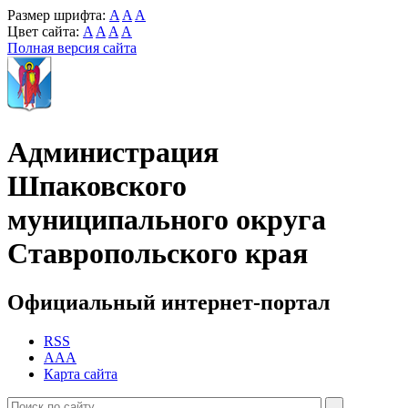
Размер шрифта:
A
A
A
Цвет сайта:
A
A
A
A
Полная версия сайта
Администрация
Шпаковского
муниципального округа
Ставропольского края
Официальный интернет-портал
RSS
AAA
Карта сайта