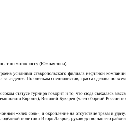
нат по мотокроссу (Южная зона).
троена усилиями ставропольского филиала нефтяной компании
 загляденье. По оценкам специалистов, трасса сделана по всем
ысоком статусе турнира говорит и то, что сюда съехалась масса
емпионата Европы), Виталий Букарев (член сборной России по
онный «хлеб-соль», и окропление на отсутствие травм и удачу.
олодёжной политики Игорь Лавров, руководство нашего района