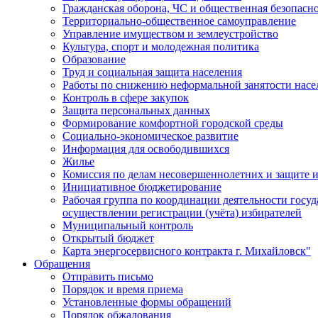
Гражданская оборона, ЧС и общественная безопасн
Территориально-общественное самоуправление
Управление имуществом и землеустройство
Культура, спорт и молодежная политика
Образование
Труд и социальная защита населения
Работы по снижению неформальной занятости насе
Контроль в сфере закупок
Защита персональных данных
Формирование комфортной городской среды
Социально-экономическое развитие
Информация для освободившихся
Жилье
Комиссия по делам несовершеннолетних и защите и
Инициативное бюджетирование
Рабочая группа по координации деятельности госу
осуществлении регистрации (учёта) избирателей
Муниципальный контроль
Открытый бюджет
Карта энергосервисного контракта г. Михайловск"
Обращения
Отправить письмо
Порядок и время приема
Установленные формы обращений
Порядок обжалования