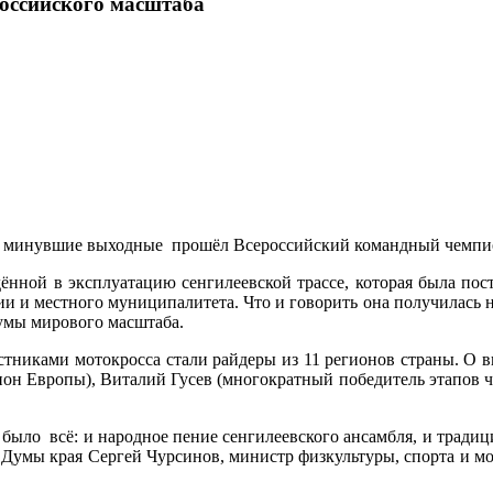
оссийского масштаба
 в минувшие выходные
прошёл Всероссийский командный чемпио
ённой в эксплуатацию сенгилеевской трассе, которая была пос
 и местного муниципалитета. Что и говорить она получилась на
умы мирового масштаба.
астниками мотокросса стали райдеры из 11 регионов страны. О в
н Европы), Виталий Гусев (многократный победитель этапов ч
ыло всё: и народное пение сенгилеевского ансамбля, и традици
т Думы края Сергей Чурсинов, министр физкультуры, спорта и м