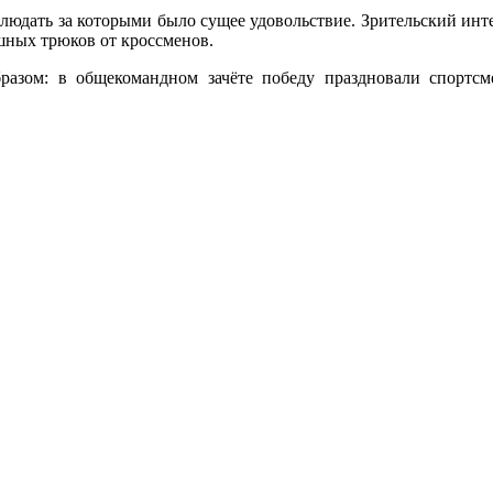
аблюдать за которыми было сущее удовольствие. Зрительский ин
шных трюков от кроссменов.
азом: в общекомандном зачёте победу праздновали спортсме