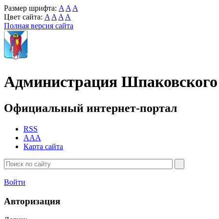
Размер шрифта:
A
A
A
Цвет сайта:
A
A
A
A
Полная версия сайта
Администрация Шпаковского 
Официальный интернет-портал
RSS
AAA
Карта сайта
Войти
Авторизация