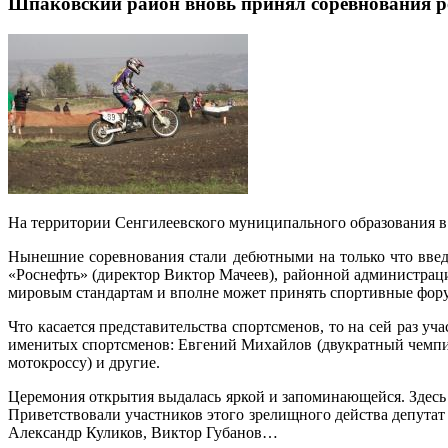
Шпаковский район вновь принял соревнования р
На территории Сенгилеевского муниципального образования
Нынешние соревнования стали дебютными на только что введ
«Роснефть» (директор Виктор Мачеев), районной администрации
мировым стандартам и вполне может принять спортивные фор
Что касается представительства спортсменов, то на сей раз уч
именитых спортсменов: Евгений Михайлов (двукратный чемпио
мотокроссу) и другие.
Церемония открытия выдалась яркой и запоминающейся. Здесь б
Приветствовали участников этого зрелищного действа депута
Александр Куликов, Виктор Губанов…