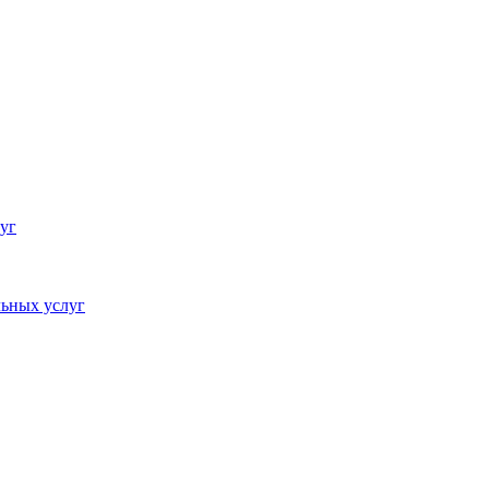
уг
ьных услуг