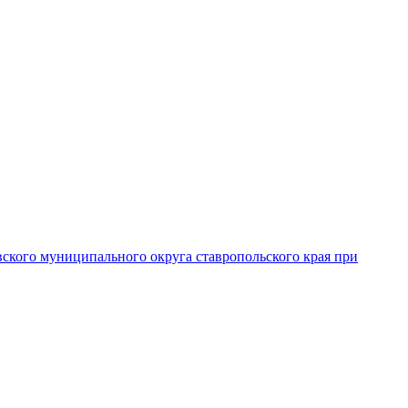
вского муниципального округа ставропольского края при