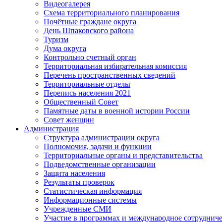
Видеогалерея
Схема территориального планирования
Почётные граждане округа
День Шпаковского района
Туризм
Дума округа
Контрольно счетный орган
Территориальная избирательная комиссия
Перечень пространственных сведений
Территориальные отделы
Перепись населения 2021
Общественный Совет
Памятные даты в военной истории России
Совет женщин
Администрация
Структура администрации округа
Полномочия, задачи и функции
Территориальные органы и представительства
Подведомственные организации
Защита населения
Результаты проверок
Статистическая информация
Информационные системы
Учрежденные СМИ
Участие в программах и международное сотруднич