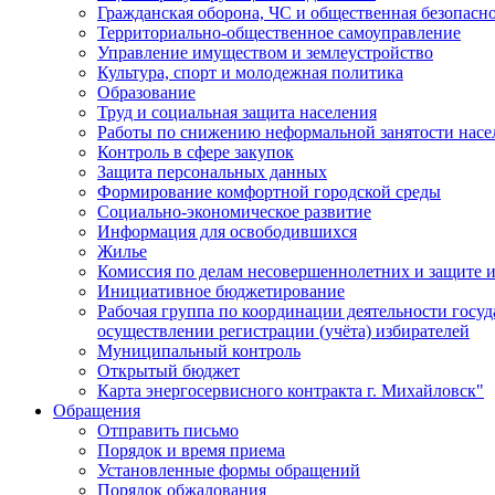
Гражданская оборона, ЧС и общественная безопасн
Территориально-общественное самоуправление
Управление имуществом и землеустройство
Культура, спорт и молодежная политика
Образование
Труд и социальная защита населения
Работы по снижению неформальной занятости насе
Контроль в сфере закупок
Защита персональных данных
Формирование комфортной городской среды
Социально-экономическое развитие
Информация для освободившихся
Жилье
Комиссия по делам несовершеннолетних и защите и
Инициативное бюджетирование
Рабочая группа по координации деятельности госу
осуществлении регистрации (учёта) избирателей
Муниципальный контроль
Открытый бюджет
Карта энергосервисного контракта г. Михайловск"
Обращения
Отправить письмо
Порядок и время приема
Установленные формы обращений
Порядок обжалования