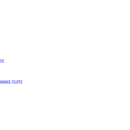
уг
ьных услуг