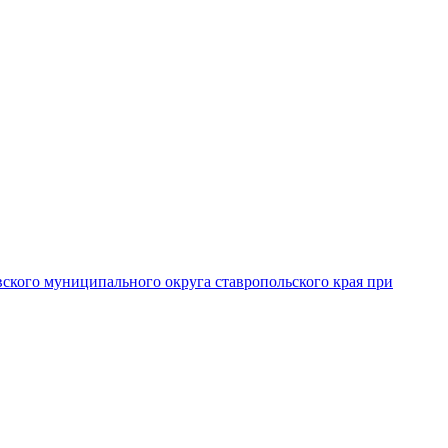
вского муниципального округа ставропольского края при