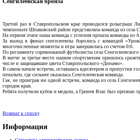
Сенгилеевская бронза
Третий раз в Ставропольском крае проводился розыгрыш Ли
чемпионате Шпаковский район представляла команда из села С
На первом этапе наша команда с успехом прошла команды из А
За выход в финал сенгилеевпы боролись с командой «Урожа
многочисленные моменты и игра завершилась со счетом 0:0.
По регламенту соревнований футболисты села Сенгилеевского н
В матче за третье место нашим спортсменам пришлось сразит
числе и защищавшие цвета Ставропольского «Динамо».
В самом начале встречи, оставшись вдесятером и пропустив го
пенальти, где сильнее оказалась Сенгилеевская команда.
Гак. не проиграв ни одной встречи, команда из села Сенгилее
городов края.
Ребята получили кубок и медали, а Гринев Влас был признан 
Возврат к списку
Информация
Структура администрации округа