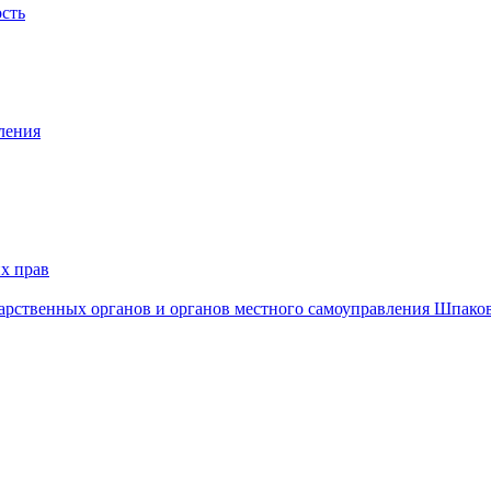
ость
ления
х прав
дарственных органов и органов местного самоуправления Шпако