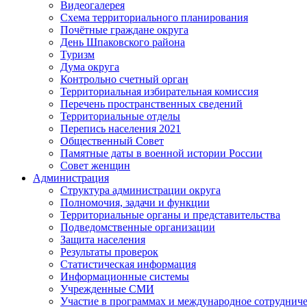
Видеогалерея
Схема территориального планирования
Почётные граждане округа
День Шпаковского района
Туризм
Дума округа
Контрольно счетный орган
Территориальная избирательная комиссия
Перечень пространственных сведений
Территориальные отделы
Перепись населения 2021
Общественный Совет
Памятные даты в военной истории России
Совет женщин
Администрация
Структура администрации округа
Полномочия, задачи и функции
Территориальные органы и представительства
Подведомственные организации
Защита населения
Результаты проверок
Статистическая информация
Информационные системы
Учрежденные СМИ
Участие в программах и международное сотруднич