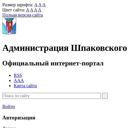
Размер шрифта:
A
A
A
Цвет сайта:
A
A
A
A
Полная версия сайта
Администрация Шпаковского 
Официальный интернет-портал
RSS
AAA
Карта сайта
Войти
Авторизация