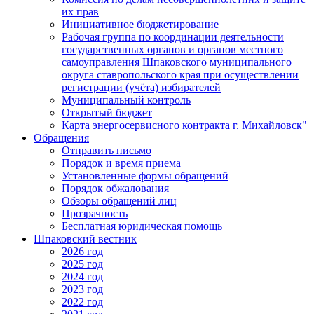
их прав
Инициативное бюджетирование
Рабочая группа по координации деятельности
государственных органов и органов местного
самоуправления Шпаковского муниципального
округа ставропольского края при осуществлении
регистрации (учёта) избирателей
Муниципальный контроль
Открытый бюджет
Карта энергосервисного контракта г. Михайловск"
Обращения
Отправить письмо
Порядок и время приема
Установленные формы обращений
Порядок обжалования
Обзоры обращений лиц
Прозрачность
Бесплатная юридическая помощь
Шпаковский вестник
2026 год
2025 год
2024 год
2023 год
2022 год