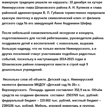
мажорную традицию решили не нарушать: 10 декабря на хуторе
Нижнерусском глава Шпаковского района А. Н. Куликов и глава
районной администрации В. П. Губанов торжественно перерезали
красную ленточку и вручили символический ключ от филиала
детского сада № его заведующей Анне Андреевне Шефер.
После небольшой ознакомительной экскурсии и концерта,
подготовленного для гостей ребятишками, руководители района
поздравили детей и воспитателей с новосельем, выразив
большую надежду, что не только жители Нижнерусского, а и
других поселений станут участниками подобных радостных
событий, поскольку в наступающем 2014-2015 годах в
Шпаковском районе планируется ввести в строй ещё 9
дошкольных учреждений.
Несколько слов об объекте. Детский сад х. Нижнерусский
является филиалом МКДОУ «Детский сад № 26» с.
Верхнерусского. Площадь здания составляет 352,9 кв.м. Объём
средств на создание филиала составил 2503769 тыс. рублей:
федеральный бюджет – 119.662 тыс. рублей, местный бюджет –
2384106 тыс. рублей. Мебель, игровой инвентарь в группах,