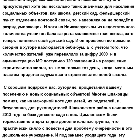
присутствуют хотя бы несколько таких значимых для населения
социальных объектов, как школа, детский сад, фельдшерский
пункт, отделение почтовой связи, то наверняка он не попадёт в
разряд умирающих. И хотя на Ниижнерусском из недостаточного
количества учеников бала закрыта малокомлектная школа, зато
теперь появился свой детский сад. И он пришёлся ко времени:
сегодня в хуторе наблюдается беби-бум, а с учётом того, что
количество жителей уже перевалило за цифру 1000 и в
администрацию МО поступило 120 заявлений на разрешение
строительство жилья, то не за горами тот день, когда местным
властям придётся задуматься о строительстве новой школы.
С хорошим подарком вас, хуторяне, процветания вашему
поселению и новых социальных объектов!
Многие шпаковцы
помнят, как на мажорной ноте для детей, их родителей, и,
безусловно, для руководителей Шпаковского района начинался
2013 год: на базе детского сада в пос. Цимлянском были
торжественно открыты две дополнительные группы, что
практически сняло с повестки дня проблему очерёдности в это
дошкольное учреждение. И под занавес уходящего года эту