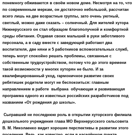
понемногу обживаются в своём новом доме. Несмотря на то, что
по современным меркам, он достаточно небольшой, рассчитан
всего лишь на две возрастные группы, зато очень уютный,
светлый, можно даже сказать – солнечный. Для жителей хутора
Нижнерусского он стал образцом благополучной и комфортной
среды обитания. Отдавая своих малышей в руки заботливого
персонала, а в саду вместе с заведующей работают два
воспитателя, две няни и 5 работников вспомогательных служб,
теперь могут спокойно решать проблемы, связанные с
собственным трудоустройством, потому что до этого времени
такой возможности у многих хуторян не было. И за
квалифицированный уход, гармоничное развитие своих
ребятишек родители могут не беспокоиться: главным
направлением в работе выбрана обучающая и развивающая
программа одного из известных российских разработчиков под
названием «От рождения до школы».
Сыгравший не последнюю роль в открытии хуторского филиала
дошкольного учреждения глава МО Верхнерусского сельсовета
В. М. Николаенко видит хорошие перспективы в развитии этого
поселения. Ведь, как известно, если в населённом пункте