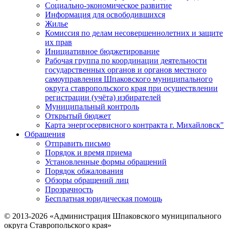
Социально-экономическое развитие
Информация для освободившихся
Жилье
Комиссия по делам несовершеннолетних и защите
их прав
Инициативное бюджетирование
Рабочая группа по координации деятельности
государственных органов и органов местного
самоуправления Шпаковского муниципального
округа ставропольского края при осуществлении
регистрации (учёта) избирателей
Муниципальный контроль
Открытый бюджет
Карта энергосервисного контракта г. Михайловск"
Обращения
Отправить письмо
Порядок и время приема
Установленные формы обращений
Порядок обжалования
Обзоры обращений лиц
Прозрачность
Бесплатная юридическая помощь
© 2013-2026 «Администрация Шпаковского муниципального
округа Ставропольского края»