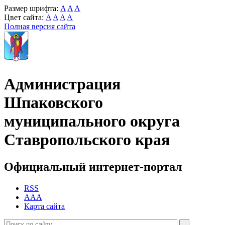
Размер шрифта:
A
A
A
Цвет сайта:
A
A
A
A
Полная версия сайта
Администрация
Шпаковского
муниципального округа
Ставропольского края
Официальный интернет-портал
RSS
AAA
Карта сайта