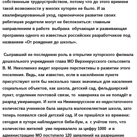
собственным трудоустройством, потому что до этого времени
такой возможности у многих хуторян не было. И за
квалифицированный уход, гармоничное развитие своих
ребятишек родители могут не беспокоиться: главным
направлением в работе выбрана обучающая и развивающая
программа одного из известных российских разработчиков под
названием «От рождения до школы».
Сыгравший не последнюю роль в открытии хуторского филиала
дошкольного учреждения глава МО Верхнерусского сельсовета
В. М. Николаенко видит хорошие перспективы в развитии этого
поселения. Ведь, как известно, если в населённом пункте
присутствуют хотя бы несколько таких значимых для населения
социальных объектов, как школа, детский сад, фельдшерский
пункт, отделение почтовой связи, то наверняка он не попадёт в
разряд умирающих. И хотя на Ниижнерусском из недостаточного
количества учеников бала закрыта малокомлектная школа, зато
теперь появился свой детский сад. И он пришёлся ко времени:
сегодня в хуторе наблюдается беби-бум, а с учётом того, что
количество жителей уже перевалило за цифру 1000 и в
администрацию МО поступило 120 заявлений на разрешение