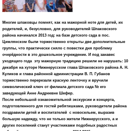
Многие шпаковцы помнят, как на мажорной ноте для детей, их
родителей, и, безусловно, для руководителей Шпаковского
района начинался 2013 год: на базе детского сада в пос.
Цимлянском были торжественно открыты две дополнительные
группы, что практически сняло с повестки дня проблему
очерёдности в это дошкольное учреждение. И под занавес
уходящего года эту мажорную традицию решили не нарушать: 10
декабря на хуторе Нижнерусском глава Шпаковского района А. Н.
Куликов и глава районной администрации В. П. Губанов
торжественно перерезали красную ленточку и вручили
символический ключ от филиала детского сада № его
заведующей Анне Андреевне Шефер.
После небольшой ознакомительной экскурсии и концерта,
подготовленного для гостей ребятишками, руководители района
поздравили детей и воспитателей с новосельем, выразив
большую надежду, что не только жители Нижнерусского, а и
других поселений станут участниками подобных радостных