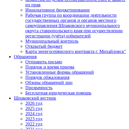
их прав
Инициативное бюджетирование
Рабочая группа по координации деятельности
государственных органов и органов местного
самоуправления Шпаковского муниципального
округа ставропольского края при осуществлении
регистрации (учёта) избирателей
Муниципальный контроль
Открытый бюджет
Карта энергосервисного контракта г. Михайловск"
Обращения
Отправить письмо
Порядок и время приема
Установленные формы обращений
Порядок обжалования
Обзоры обращений лиц
Прозрачность
Бесплатная юридическая помощь
Шпаковский вестник
2026 год
2025 год
2024 год
2023 год
2022 год