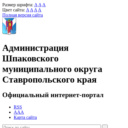
Размер шрифта:
A
A
A
Цвет сайта:
A
A
A
A
Полная версия сайта
Администрация
Шпаковского
муниципального округа
Ставропольского края
Официальный интернет-портал
RSS
AAA
Карта сайта