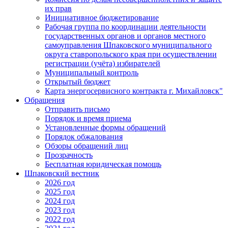
их прав
Инициативное бюджетирование
Рабочая группа по координации деятельности
государственных органов и органов местного
самоуправления Шпаковского муниципального
округа ставропольского края при осуществлении
регистрации (учёта) избирателей
Муниципальный контроль
Открытый бюджет
Карта энергосервисного контракта г. Михайловск"
Обращения
Отправить письмо
Порядок и время приема
Установленные формы обращений
Порядок обжалования
Обзоры обращений лиц
Прозрачность
Бесплатная юридическая помощь
Шпаковский вестник
2026 год
2025 год
2024 год
2023 год
2022 год