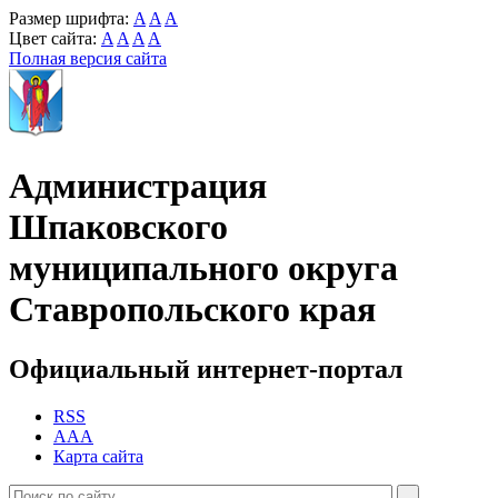
Размер шрифта:
A
A
A
Цвет сайта:
A
A
A
A
Полная версия сайта
Администрация
Шпаковского
муниципального округа
Ставропольского края
Официальный интернет-портал
RSS
AAA
Карта сайта