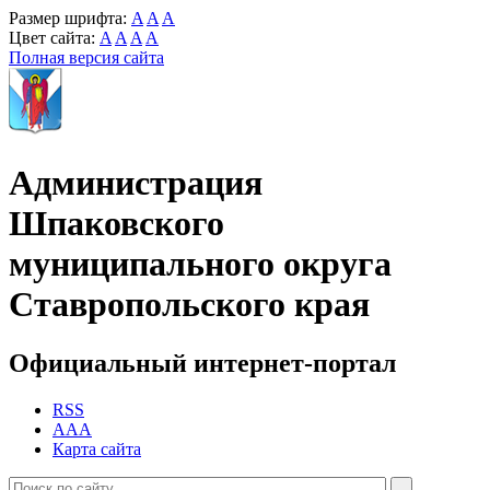
Размер шрифта:
A
A
A
Цвет сайта:
A
A
A
A
Полная версия сайта
Администрация
Шпаковского
муниципального округа
Ставропольского края
Официальный интернет-портал
RSS
AAA
Карта сайта