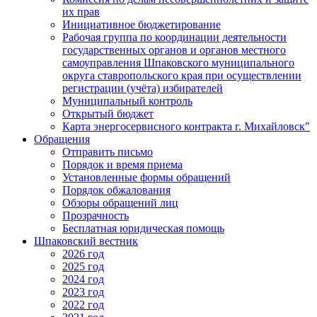
их прав
Инициативное бюджетирование
Рабочая группа по координации деятельности
государственных органов и органов местного
самоуправления Шпаковского муниципального
округа ставропольского края при осуществлении
регистрации (учёта) избирателей
Муниципальный контроль
Открытый бюджет
Карта энергосервисного контракта г. Михайловск"
Обращения
Отправить письмо
Порядок и время приема
Установленные формы обращений
Порядок обжалования
Обзоры обращений лиц
Прозрачность
Бесплатная юридическая помощь
Шпаковский вестник
2026 год
2025 год
2024 год
2023 год
2022 год