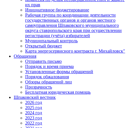
их прав
Инициативное бюджетирование
Рабочая группа по координации деятельности
государственных органов и органов местного
самоуправления Шпаковского муниципального
округа ставропольского края при осуществлении
регистрации (учёта) избирателей
Муниципальный контроль
Открытый бюджет
Карта энергосервисного контракта г. Михайловск"
Обращения
Отправить письмо
Порядок и время приема
Установленные формы обращений
Порядок обжалования
Обзоры обращений лиц
Прозрачность
Бесплатная юридическая помощь
Шпаковский вестник
2026 год
2025 год
2024 год
2023 год
2022 год