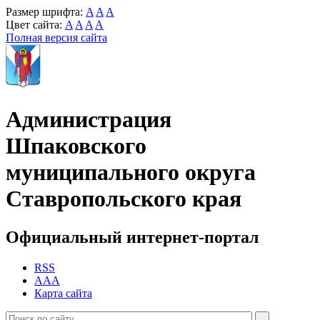
Размер шрифта:
A
A
A
Цвет сайта:
A
A
A
A
Полная версия сайта
Администрация
Шпаковского
муниципального округа
Ставропольского края
Официальный интернет-портал
RSS
AAA
Карта сайта