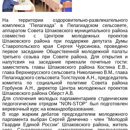
На территории оздоровительно-развлекательного
комплекса "Пелагиада" в Пелагиадском сельсовете,
аппаратом Совета Шпаковского муниципального района
совместно с Центром молодежных проектов
Шпаковского района при поддержке депутата Думы
Ставропольского края Сергея Чурсинова, проведено
первое заседание Общественной молодежной палаты
третьего созыва при Совете района. Для открытия и
напутсвия на заседание приехали почетные гости:
заместитель главы Шпаковского района Костина Е.В.,
глава Верхнерусского сельсовета Николаенко В.М., глава
Пелагиадского сельсовета Толстоухов А.Н., председатель
комитета по социальной политике Совета района
Горбунов А.Н., директор Центра молодежных проектов
Шпаковского района Оберст А.В.
Для сплочения молодых парламентариев студенческим
педогогическим отрядом "NON-STOP" был подготовлен
веревочный курс на командообразование.
В ходе жарким дебатов председателем молодежного
парламента выбран Сергей Демченко - член "Молодой
Гвардии Единой России" Шпаковского района, житель
села Сенгилеевского, заместитетелем председателя