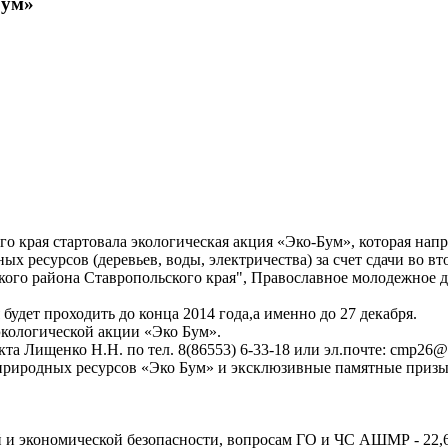
Бум»
о края стартовала экологическая акция «Эко-Бум», которая нап
ных ресурсов (деревьев, воды, электричества) за счет сдачи во
ого района Ставропольского края", Православное молодежное
будет проходить до конца 2014 года,а именно до 27 декабря.
экологической акции «Эко Бум».
кта Лищенко Н.Н. по тел. 8(86553) 6-33-18 или эл.почте: cmp26@
 природных ресурсов «Эко Бум» и эксклюзивные памятные призы
 и экономической безопасности, вопросам ГО и ЧС АШМР - 22,6