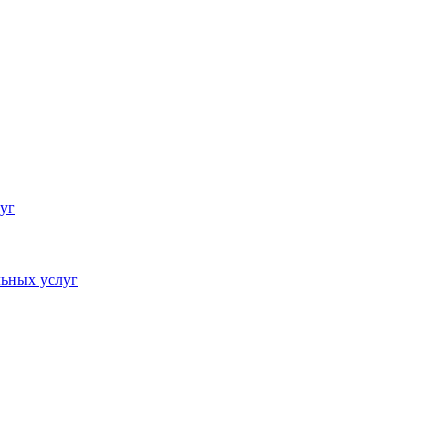
уг
ьных услуг