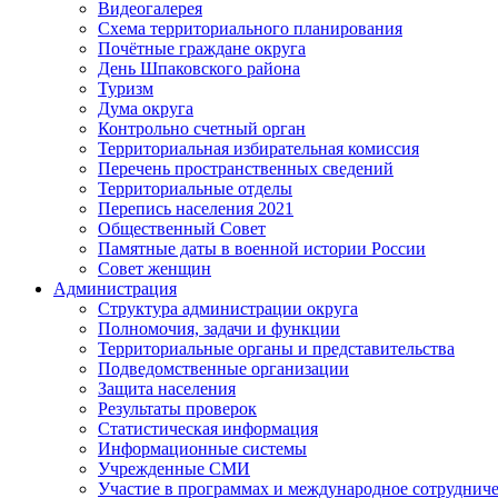
Видеогалерея
Схема территориального планирования
Почётные граждане округа
День Шпаковского района
Туризм
Дума округа
Контрольно счетный орган
Территориальная избирательная комиссия
Перечень пространственных сведений
Территориальные отделы
Перепись населения 2021
Общественный Совет
Памятные даты в военной истории России
Совет женщин
Администрация
Структура администрации округа
Полномочия, задачи и функции
Территориальные органы и представительства
Подведомственные организации
Защита населения
Результаты проверок
Статистическая информация
Информационные системы
Учрежденные СМИ
Участие в программах и международное сотруднич