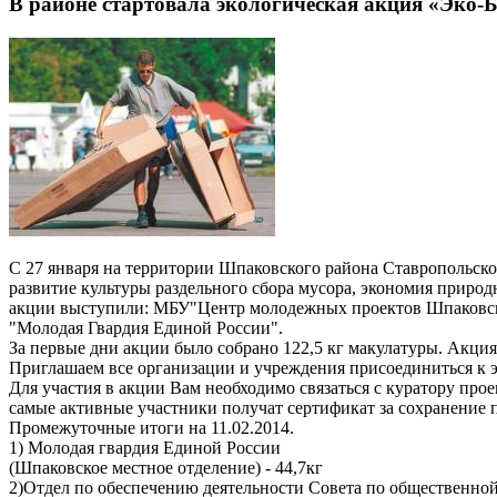
В районе стартовала экологическая акция «Эко-
C 27 января на территории Шпаковского района Ставропольског
развитие культуры раздельного сбора мусора, экономия природ
акции выступили: МБУ"Центр молодежных проектов Шпаковск
"Молодая Гвардия Единой России".
За первые дни акции было собрано 122,5 кг макулатуры. Акция 
Приглашаем все организации и учреждения присоединиться к 
Для участия в акции Вам необходимо связаться с куратору прое
самые активные участники получат сертификат за сохранение
Промежуточные итоги на 11.02.2014.
1) Молодая гвардия Единой России
(Шпаковское местное отделение) - 44,7кг
2)Отдел по обеспечению деятельности Совета по общественной