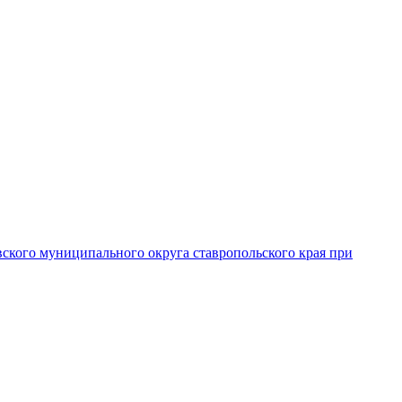
вского муниципального округа ставропольского края при