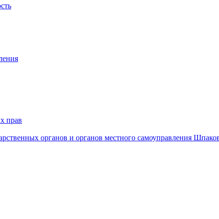
ость
ления
х прав
дарственных органов и органов местного самоуправления Шпако