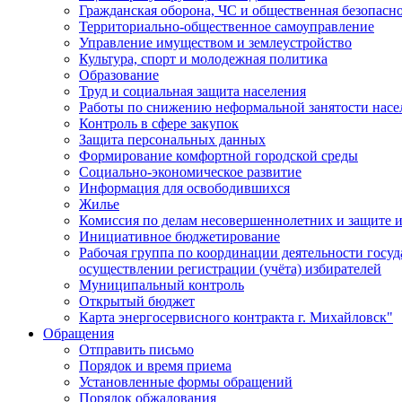
Гражданская оборона, ЧС и общественная безопасн
Территориально-общественное самоуправление
Управление имуществом и землеустройство
Культура, спорт и молодежная политика
Образование
Труд и социальная защита населения
Работы по снижению неформальной занятости насе
Контроль в сфере закупок
Защита персональных данных
Формирование комфортной городской среды
Социально-экономическое развитие
Информация для освободившихся
Жилье
Комиссия по делам несовершеннолетних и защите и
Инициативное бюджетирование
Рабочая группа по координации деятельности госу
осуществлении регистрации (учёта) избирателей
Муниципальный контроль
Открытый бюджет
Карта энергосервисного контракта г. Михайловск"
Обращения
Отправить письмо
Порядок и время приема
Установленные формы обращений
Порядок обжалования