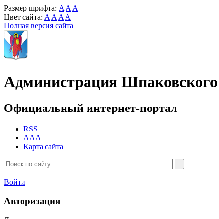
Размер шрифта:
A
A
A
Цвет сайта:
A
A
A
A
Полная версия сайта
Администрация Шпаковского 
Официальный интернет-портал
RSS
AAA
Карта сайта
Войти
Авторизация