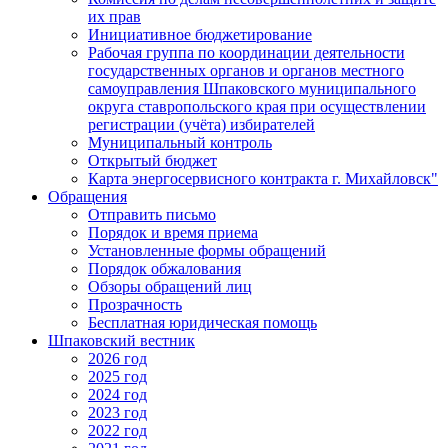
их прав
Инициативное бюджетирование
Рабочая группа по координации деятельности
государственных органов и органов местного
самоуправления Шпаковского муниципального
округа ставропольского края при осуществлении
регистрации (учёта) избирателей
Муниципальный контроль
Открытый бюджет
Карта энергосервисного контракта г. Михайловск"
Обращения
Отправить письмо
Порядок и время приема
Установленные формы обращений
Порядок обжалования
Обзоры обращений лиц
Прозрачность
Бесплатная юридическая помощь
Шпаковский вестник
2026 год
2025 год
2024 год
2023 год
2022 год