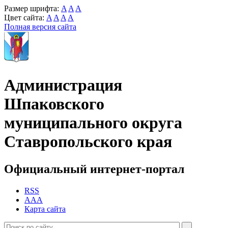
Размер шрифта:
A
A
A
Цвет сайта:
A
A
A
A
Полная версия сайта
Администрация
Шпаковского
муниципального округа
Ставропольского края
Официальный интернет-портал
RSS
AAA
Карта сайта