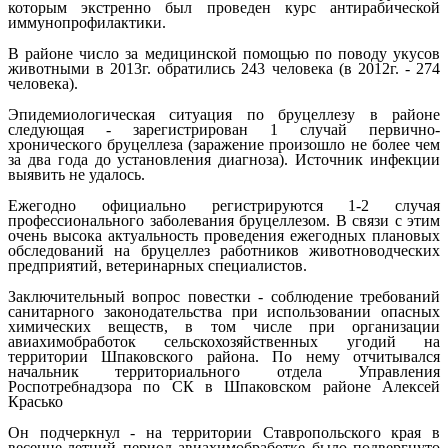
которым экстренно был проведен курс антирабической
иммунопрофи­лактики.
В районе число за медицинской помощью по поводу укусов
животными в 2013г. обратились 243 человека (в 2012г. - 274
человека).
Эпидемиологическая ситуация по бруцеллезу в районе
следующая - зарегистрирован 1 случай первично-
хронического бруцеллеза (заражение произошло не более чем
за два года до установления диагноза). Источник инфекции
выявить не удалось.
Ежегодно официально регистрируются 1-2 случая
профессионального заболевания бруцеллезом. В связи с этим
очень высока актуальность проведения ежегодных плановых
обследований на бруцеллез работников животноводческих
предприятий, ветеринарных специалистов.
Заключительный вопрос повестки - соблюдение требований
санитарного законодательства при использовании опасных
химических веществ, в том числе при организации
авиахимобработок сельскохозяйственных угодий на
территории Шпаковского района. По нему отчитывался
начальник территориального отдела Управления
Роспотребнадзора по СК в Шпаковском районе Алексей
Красько
Он подчеркнул - на территории Ставропольского края в
весенне-летний период авиахимобработке было подвергнуто