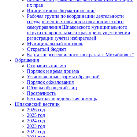
их прав
Инициативное бюджетирование
Рабочая группа по координации деятельности
государственных органов и органов местного
самоуправления Шпаковского муниципального
округа ставропольского края при осуществлении
регистрации (учёта) избирателей
Муниципальный контроль
Открытый бюджет
Карта энергосервисного контракта г. Михайловск"
Обращения
Отправить письмо
Порядок и время приема
Установленные формы обращений
Порядок обжалования
Обзоры обращений лиц
Прозрачность
Бесплатная юридическая помощь
Шпаковский вестник
2026 год
2025 год
2024 год
2023 год
2022 год