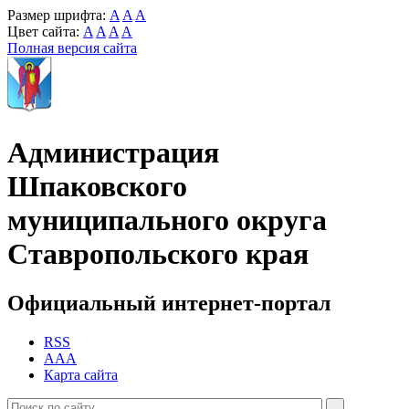
Размер шрифта:
A
A
A
Цвет сайта:
A
A
A
A
Полная версия сайта
Администрация
Шпаковского
муниципального округа
Ставропольского края
Официальный интернет-портал
RSS
AAA
Карта сайта