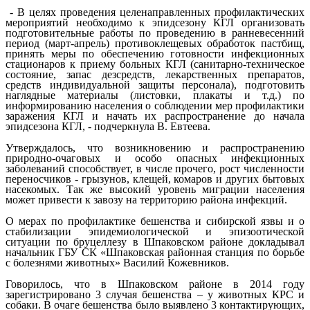
- В целях проведения целенаправленных профилактических
мероприятий необходимо к эпидсезону КГЛ организовать
подготовительные работы по проведению в ранневесенний
период (март-апрель) противоклещевых обработок пастбищ,
принять меры по обеспечению готовности инфекционных
стационаров к приему больных КГЛ (санитарно-техническое
состояние, запас дезсредств, лекарственных препаратов,
средств индивидуальной защиты персонала), подготовить
наглядные материалы (листовки, плакаты и т.д.) по
информированию населения о соблюдении мер профилактики
заражения КГЛ и начать их распространение до начала
эпидсезона КГЛ, - подчеркнула В. Евтеева.
Утверждалось, что возникновению и распространению
природно-очаговых и особо опасных инфекционных
заболеваний способствует, в числе прочего, рост численности
переносчиков - грызунов, клещей, комаров и других бытовых
насекомых. Так же высокий уровень миграции населения
может привести к завозу на территорию района инфекций.
О мерах по профилактике бешенства и сибирской язвы и о
стабилизации эпидемиологической и эпизоотической
ситуации по бруцеллезу в Шпаковском районе докладывал
начальник ГБУ СК «Шпаковская районная станция по борьбе
с болезнями животных» Василий Кожевников.
Говорилось, что в Шпаковском районе в 2014 году
зарегистрировано 3 случая бешенства – у животных КРС и
собаки. В очаге бешенства было выявлено 3 контактирующих,