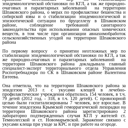
эпидемиологической обстановки по КГЛ, а так же природно-
очаговых и паразитарных заболеваний на территории
Шпаковского района, о мерах по профилактике бешенства и
сибирской язвы и о стабилизации эпидемиологической и
эпизоотической ситуации по бруцеллезу в Шпаковском
районе, соблюдение требований санитарного
законодательства при использовании опасных химических
веществ, в том числе при организации авиахимобработок
сельскохозяйственных угодий на территории Шпаковского
района
По первому вопросу о принятии неотложных мер по
стабилизации эпидемиологической обстановки по КГЛ, а так
же природно-очаговых и паразитарных заболеваний на
территории Шпаковского района докладывала главный
специалист-эксперт территориального отдела Управления
Роспотребнадзора по СК в Шпаковском районе Валентина
Евтеева.
Она отметила, что на территории Шпаковского района за
эпидсезон 2013 г. с укусами клещей в лечебно-
профилактические учреждения обратились 154 человек, в т.ч.
79 детей (2012 год. - 318, в т.ч. 120 детей). С провизорной
целью были госпитализированы 7 человек, все взрослые. В
течение эпидсезона Крымской геморрагической лихорадки на
территории Шпаковского района зарегистрировано 2
лабораторно подтвержденных случая КГЛ у жителей ст.
Темнолесской и ст. Новомарьевской. Заражение связано с
укусами клеща при уходе за КРС и при работе на огороде.