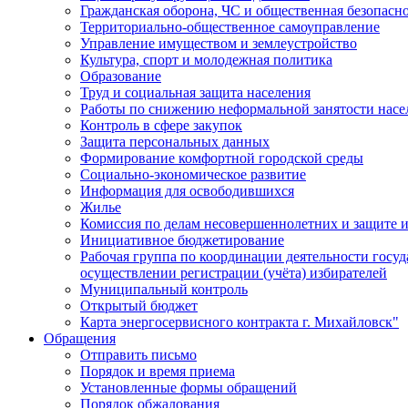
Гражданская оборона, ЧС и общественная безопасн
Территориально-общественное самоуправление
Управление имуществом и землеустройство
Культура, спорт и молодежная политика
Образование
Труд и социальная защита населения
Работы по снижению неформальной занятости насе
Контроль в сфере закупок
Защита персональных данных
Формирование комфортной городской среды
Социально-экономическое развитие
Информация для освободившихся
Жилье
Комиссия по делам несовершеннолетних и защите и
Инициативное бюджетирование
Рабочая группа по координации деятельности госу
осуществлении регистрации (учёта) избирателей
Муниципальный контроль
Открытый бюджет
Карта энергосервисного контракта г. Михайловск"
Обращения
Отправить письмо
Порядок и время приема
Установленные формы обращений
Порядок обжалования