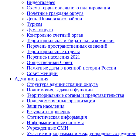
Видеогалерея
Схема территориального планирования
Почётные граждане округа
День Шпаковского района
Туризм
Дума округа
Контрольно счетный орган
Территориальная избирательная комиссия
Перечень пространственных сведений
Территориальные отделы
Перепись населения 2021
Общественный Совет
Памятные даты в военной истории России
Совет женщин
Администрация
Структура администрации округа
Полномочия, задачи и функции
Территориальные органы и представительства
Подведомственные организации
Защита населения
Результаты проверок
Статистическая информация
Информационные системы
Учрежденные СМИ
Участие в программах и международное сотруднич