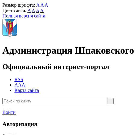
Размер шрифта:
A
A
A
Цвет сайта:
A
A
A
A
Полная версия сайта
Администрация Шпаковского 
Официальный интернет-портал
RSS
AAA
Карта сайта
Войти
Авторизация