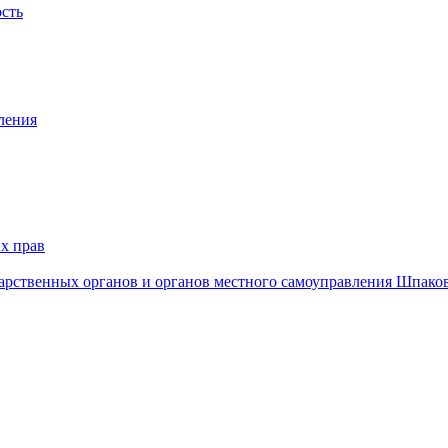
ость
ления
х прав
дарственных органов и органов местного самоуправления Шпако