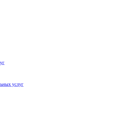
уг
ьных услуг