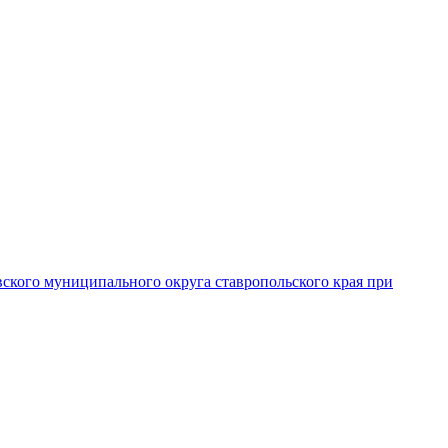
вского муниципального округа ставропольского края при